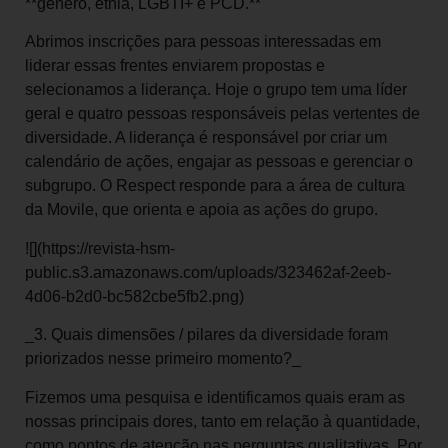
**gênero, etnia, LGBTI+ e PCD.**
Abrimos inscrições para pessoas interessadas em
liderar essas frentes enviarem propostas e
selecionamos a liderança. Hoje o grupo tem uma líder
geral e quatro pessoas responsáveis pelas vertentes de
diversidade. A liderança é responsável por criar um
calendário de ações, engajar as pessoas e gerenciar o
subgrupo. O Respect responde para a área de cultura
da Movile, que orienta e apoia as ações do grupo.
![](https://revista-hsm-
public.s3.amazonaws.com/uploads/323462af-2eeb-
4d06-b2d0-bc582cbe5fb2.png)
_3. Quais dimensões / pilares da diversidade foram
priorizados nesse primeiro momento?_
Fizemos uma pesquisa e identificamos quais eram as
nossas principais dores, tanto em relação à quantidade,
como pontos de atenção nas perguntas qualitativas. Por