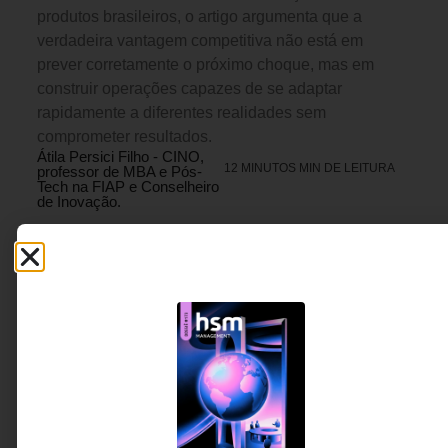
produtos brasileiros, o artigo argumenta que a
verdadeira vantagem competitiva não está em
prever corretamente o próximo choque, mas em
construir operações capazes de se adaptar
rapidamente a diferentes realidades sem
comprometer resultados.
Átila Persici Filho - CINO,
12 MINUTOS MIN DE LEITURA
professor de MBA e Pós-
Tech na FIAP e Conselheiro
de Inovação.