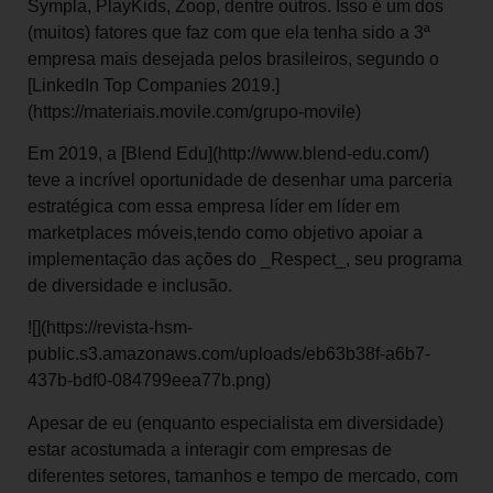
Sympla, PlayKids, Zoop, dentre outros. Isso é um dos
(muitos) fatores que faz com que ela tenha sido a 3ª
empresa mais desejada pelos brasileiros, segundo o
[LinkedIn Top Companies 2019.]
(https://materiais.movile.com/grupo-movile)
Em 2019, a [Blend Edu](http://www.blend-edu.com/)
teve a incrível oportunidade de desenhar uma parceria
estratégica com essa empresa líder em líder em
marketplaces móveis,tendo como objetivo apoiar a
implementação das ações do _Respect_, seu programa
de diversidade e inclusão.
![](https://revista-hsm-
public.s3.amazonaws.com/uploads/eb63b38f-a6b7-
437b-bdf0-084799eea77b.png)
Apesar de eu (enquanto especialista em diversidade)
estar acostumada a interagir com empresas de
diferentes setores, tamanhos e tempo de mercado, com