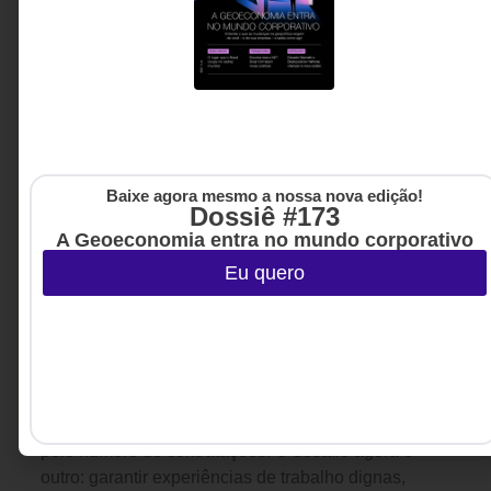
Baixe agora mesmo a nossa nova edição!
Dossiê #173
A Geoeconomia entra no mundo corporativo
Eu quero
ESG
,
GESTÃO DE PESSOAS &
6 DE AGOSTO DE 2026 08H00
ARQUITETURA DE TRABALHO
O que estamos fazendo para garantir
trabalho digno às pessoas com deficiência
e avançar nos ODSs da agenda 2030?
Trinta e cinco anos após a criação da Lei de Cotas,
a inclusão de pessoas com deficiência no mercado
de trabalho continua sendo medida principalmente
pelo número de contratações. O desafio agora é
outro: garantir experiências de trabalho dignas,