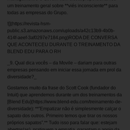
um treinamento geral sobre **viés inconsciente** para
todas as empresas do Grupo.
![](https://revista-hsm-
public.s3.amazonaws.com/uploads/a42c13b9-4b0b-
414f-aeef-3af0297e7184.png)RODA DE CONVERSA
QUE ACONTECEU DURANTE O TREINAMENTO DA
BLEND EDU PARA O RH
_9. Qual dica vocês – da Movile – dariam para outras
empresas pensando em iniciar essa jornada em prol da
diversidade?_
Gostamos muito da frase do Scott Cook (fundador do
Intuit) que aprendemos durante um dos treinamentos da
[Blend Edu](https://www.blend-edu.com/treinamento-de-
diversidade): **”Empatizar não é simplesmente calçar o
sapato dos outros. Primeiro temos que tirar os nossos
próprios sapatos”.** Tudo isso para falar que: estejam
abertos(as), pratiquem a empatia, garantam o apoio da