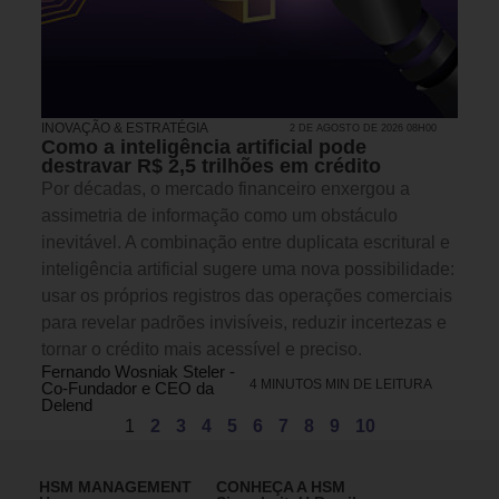
INOVAÇÃO & ESTRATÉGIA
2 DE AGOSTO DE 2026 08H00
Como a inteligência artificial pode
destravar R$ 2,5 trilhões em crédito
Por décadas, o mercado financeiro enxergou a
assimetria de informação como um obstáculo
inevitável. A combinação entre duplicata escritural e
inteligência artificial sugere uma nova possibilidade:
usar os próprios registros das operações comerciais
para revelar padrões invisíveis, reduzir incertezas e
tornar o crédito mais acessível e preciso.
Fernando Wosniak Steler -
4 MINUTOS MIN DE LEITURA
Co-Fundador e CEO da
Delend
1
2
3
4
5
6
7
8
9
10
HSM MANAGEMENT
CONHEÇA A HSM