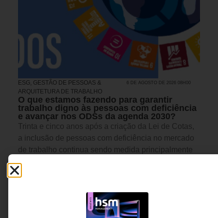
ESG
,
GESTÃO DE PESSOAS &
6 DE AGOSTO DE 2026 08H00
ARQUITETURA DE TRABALHO
O que estamos fazendo para garantir
trabalho digno às pessoas com deficiência
e avançar nos ODSs da agenda 2030?
Trinta e cinco anos após a criação da Lei de Cotas,
a inclusão de pessoas com deficiência no mercado
de trabalho continua sendo medida principalmente
pelo número de contratações. O desafio agora é
outro: garantir experiências de trabalho dignas,
acessíveis e capazes de promover desenvolvimento,
pertencimento e crescimento profissional.
Carolina Ignarra - CEO da
5 MINUTOS MIN DE LEITURA
Talento Incluir