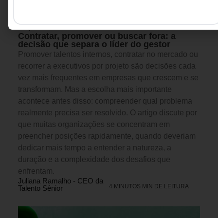
GESTÃO DE PESSOAS &
5 DE AGOSTO DE 2026 14H00
ARQUITETURA DE TRABALHO
Contratar, promover ou buscar fora: a
decisão que separa o líder do gestor
Promover talentos internos, contratar no mercado ou
recorrer a executivos por projeto são decisões cada
vez mais frequentes em empresas que crescem e se
transformam. Mas a escolha mais importante
acontece antes disso: compreender qual problema
realmente precisa ser resolvido. O artigo discute por
que muitas organizações se concentram em
preencher posições rapidamente, quando deveriam
dedicar mais tempo a entender a natureza, a
duração e a complexidade dos desafios que
enfrentam.
Juliana Ramalho - CEO da
4 MINUTOS MIN DE LEITURA
Talento Sênior