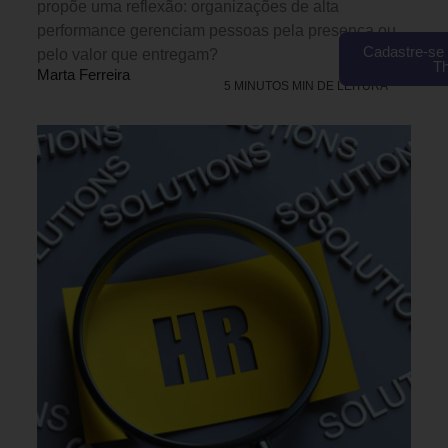
propõe uma reflexão: organizações de alta
performance gerenciam pessoas pela presença ou
Cadastre-se 
pelo valor que entregam?
T
Marta Ferreira
5 MINUTOS MIN DE LEITURA