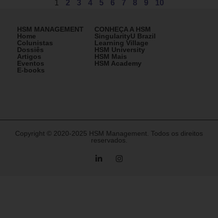
1
2
3
4
5
6
7
8
9
10
HSM MANAGEMENT
CONHEÇA A HSM
Home
SingularityU Brazil
Colunistas
Learning Village
Dossiês
HSM University
Artigos
HSM Mais
Eventos
HSM Academy
E-books
Copyright © 2020-2025 HSM Management. Todos os direitos
reservados.