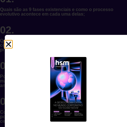
Quais são as 9 fases existenciais e como o processo
evolutivo acontece em cada uma delas;
02.
Quais são as características específicas de cada fase e
como criar as condições para resolução de seus
problemas;
03.
Por que as soluções de uma empresa que está numa fase
mais complexa não servem para uma empresa de fases
anteriores;
04.
Como analisar o caso de grupos empresariais que
possuem empresas em fases diferentes e como agir neste
cenário;