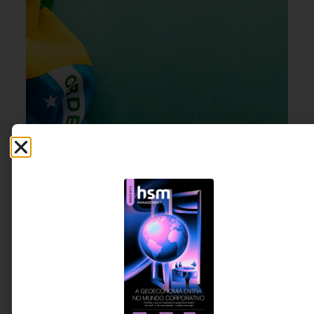
LIDERANÇA
,
CULTURA
5 DE AGOSTO DE 2026 08H00
ORGANIZACIONAL
Hoje, faz um mês que a nossa seleção foi
eliminada da Copa do Mundo: fora de