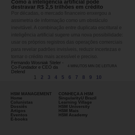
Como a inteligência artificial pode
destravar R$ 2,5 trilhões em crédito
Por décadas, o mercado financeiro enxergou a
assimetria de informação como um obstáculo
inevitável. A combinação entre duplicata escritural e
inteligência artificial sugere uma nova possibilidade:
usar os próprios registros das operações comerciais
para revelar padrões invisíveis, reduzir incertezas e
tornar o crédito mais acessível e preciso.
Fernando Wosniak Steler -
4 MINUTOS MIN DE LEITURA
Co-Fundador e CEO da
Delend
1
2
3
4
5
6
7
8
9
10
HSM MANAGEMENT
CONHEÇA A HSM
Home
SingularityU Brazil
Colunistas
Learning Village
Dossiês
HSM University
Artigos
HSM Mais
Eventos
HSM Academy
E-books