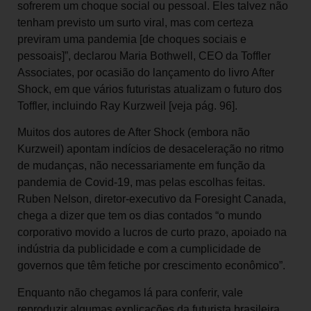
sofrerem um choque social ou pessoal. Eles talvez não
tenham previsto um surto viral, mas com certeza
previram uma pandemia [de choques sociais e
pessoais]”, declarou Maria Bothwell, CEO da Toffler
Associates, por ocasião do lançamento do livro After
Shock, em que vários futuristas atualizam o futuro dos
Toffler, incluindo Ray Kurzweil [veja pág. 96].
Muitos dos autores de After Shock (embora não
Kurzweil) apontam indícios de desaceleração no ritmo
de mudanças, não necessariamente em função da
pandemia de Covid-19, mas pelas escolhas feitas.
Ruben Nelson, diretor-executivo da Foresight Canada,
chega a dizer que tem os dias contados “o mundo
corporativo movido a lucros de curto prazo, apoiado na
indústria da publicidade e com a cumplicidade de
governos que têm fetiche por crescimento econômico”.
Enquanto não chegamos lá para conferir, vale
reproduzir algumas explicações da futurista brasileira