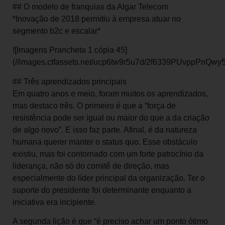
## O modelo de franquias da Algar Telecom
*Inovação de 2018 permitiu à empresa atuar no
segmento b2c e escalar*
![Imagens Prancheta 1 cópia 45]
(//images.ctfassets.net/ucp6tw9r5u7d/2f6339PUvppPnQw
## Três aprendizados principais
Em quatro anos e meio, foram muitos os aprendizados,
mas destaco três. O primeiro é que a “força de
resistência pode ser igual ou maior do que a da criação
de algo novo”. E isso faz parte. Afinal, é da natureza
humana querer manter o status quo. Esse obstáculo
existiu, mas foi contornado com um forte patrocínio da
liderança, não só do comitê de direção, mas
especialmente do líder principal da organização. Ter o
suporte do presidente foi determinante enquanto a
iniciativa era incipiente.
A segunda lição é que “é preciso achar um ponto ótimo