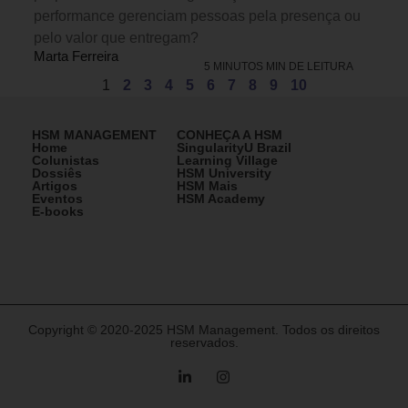
performance gerenciam pessoas pela presença ou
pelo valor que entregam?
Marta Ferreira
5 MINUTOS MIN DE LEITURA
1
2
3
4
5
6
7
8
9
10
HSM MANAGEMENT
CONHEÇA A HSM
Home
SingularityU Brazil
Colunistas
Learning Village
Dossiês
HSM University
Artigos
HSM Mais
Eventos
HSM Academy
E-books
Copyright © 2020-2025 HSM Management. Todos os direitos
reservados.