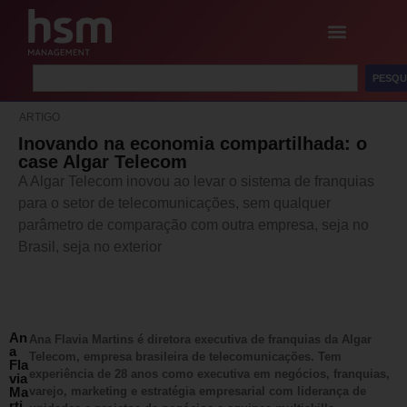
PESQU
ARTIGO
Inovando na economia compartilhada: o
case Algar Telecom
A Algar Telecom inovou ao levar o sistema de franquias
para o setor de telecomunicações, sem qualquer
parâmetro de comparação com outra empresa, seja no
Brasil, seja no exterior
An
Ana Flavia Martins é diretora executiva de franquias da Algar
a
Telecom, empresa brasileira de telecomunicações. Tem
Fla
experiência de 28 anos como executiva em negócios, franquias,
via
Ma
varejo, marketing e estratégia empresarial com liderança de
rti