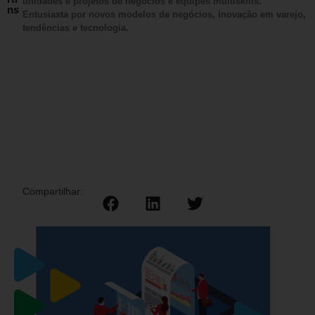
unidades e projetos de negócios e equipes multiskills.
ns
Entusiasta por novos modelos de negócios, inovação em varejo,
tendências e tecnologia.
Compartilhar: