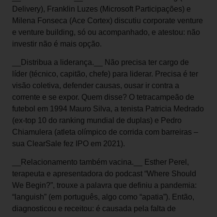
Delivery), Franklin Luzes (Microsoft Participações) e
Milena Fonseca (Ace Cortex) discutiu corporate venture
e venture building, só ou acompanhado, e atestou: não
investir não é mais opção.
__Distribua a liderança.__ Não precisa ter cargo de
líder (técnico, capitão, chefe) para liderar. Precisa é ter
visão coletiva, defender causas, ousar ir contra a
corrente e se expor. Quem disse? O tetracampeão de
futebol em 1994 Mauro Silva, a tenista Patricia Medrado
(ex-top 10 do ranking mundial de duplas) e Pedro
Chiamulera (atleta olímpico de corrida com barreiras –
sua ClearSale fez IPO em 2021).
__Relacionamento também vacina.__ Esther Perel,
terapeuta e apresentadora do podcast “Where Should
We Begin?”, trouxe a palavra que definiu a pandemia:
“languish” (em português, algo como “apatia”). Então,
diagnosticou e receitou: é causada pela falta de