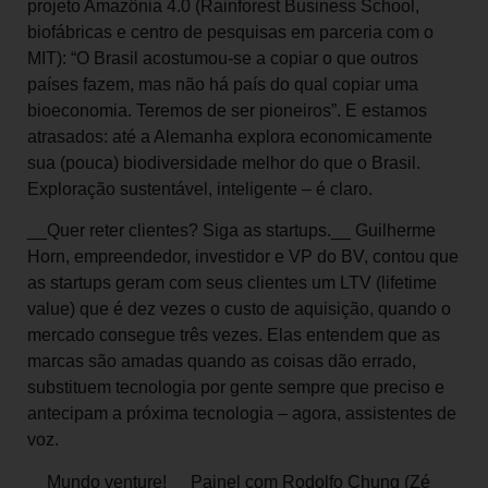
projeto Amazônia 4.0 (Rainforest Business School,
biofábricas e centro de pesquisas em parceria com o
MIT): “O Brasil acostumou-se a copiar o que outros
países fazem, mas não há país do qual copiar uma
bioeconomia. Teremos de ser pioneiros”. E estamos
atrasados: até a Alemanha explora economicamente
sua (pouca) biodiversidade melhor do que o Brasil.
Exploração sustentável, inteligente – é claro.
__Quer reter clientes? Siga as startups.__ Guilherme
Horn, empreendedor, investidor e VP do BV, contou que
as startups geram com seus clientes um LTV (lifetime
value) que é dez vezes o custo de aquisição, quando o
mercado consegue três vezes. Elas entendem que as
marcas são amadas quando as coisas dão errado,
substituem tecnologia por gente sempre que preciso e
antecipam a próxima tecnologia – agora, assistentes de
voz.
__Mundo venture!__ Painel com Rodolfo Chung (Zé