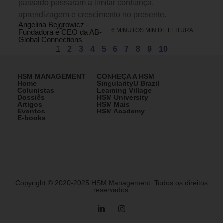
passado passaram a limitar confiança,
aprendizagem e crescimento no presente.
Angelina Bejgrowicz -
6 MINUTOS MIN DE LEITURA
Fundadora e CEO da AB-
Global Connections
1
2
3
4
5
6
7
8
9
10
HSM MANAGEMENT
CONHEÇA A HSM
Home
SingularityU Brazil
Colunistas
Learning Village
Dossiês
HSM University
Artigos
HSM Mais
Eventos
HSM Academy
E-books
Copyright © 2020-2025 HSM Management. Todos os direitos
reservados.