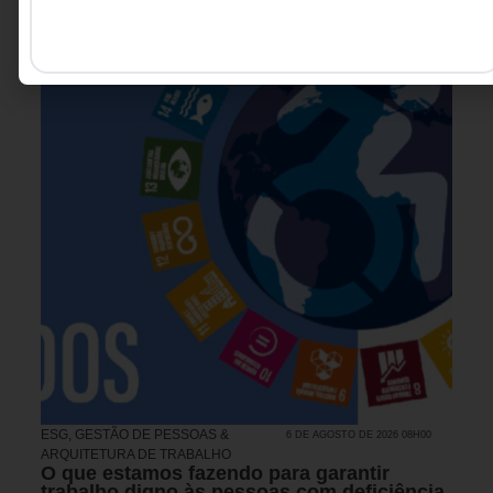
ESG
,
GESTÃO DE PESSOAS &
6 DE AGOSTO DE 2026 08H00
ARQUITETURA DE TRABALHO
O que estamos fazendo para garantir
trabalho digno às pessoas com deficiência