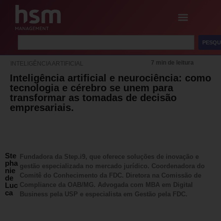
PESQU
7 min de leitura
INTELIGÊNCIA ARTIFICIAL
Inteligência artificial e neurociência: como
tecnologia e cérebro se unem para
transformar as tomadas de decisão
empresariais.
Ste
Fundadora da Step.i9, que oferece soluções de inovação e
pha
gestão especializada no mercado jurídico. Coordenadora do
nie
Comitê do Conhecimento da FDC. ​Diretora na Comissão de
de
Luc
Compliance da OAB/MG.​ Advogada com MBA em Digital
ca
Business pela USP e especialista em Gestão pela FDC.