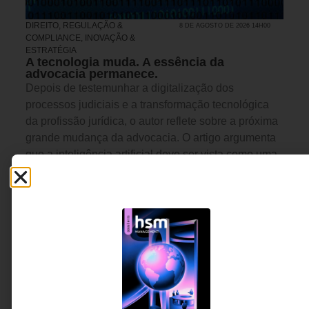
DIREITO, REGULAÇÃO &
8 DE AGOSTO DE 2026 14H00
COMPLIANCE
,
INOVAÇÃO &
ESTRATÉGIA
A tecnologia muda. A essência da
advocacia permanece.
Depois de testemunhar a digitalização dos
processos judiciais e a transformação tecnológica
da profissão jurídica, o autor reflete sobre a próxima
grande mudança da advocacia. O artigo argumenta
que a inteligência artificial deve ser vista como uma
ferramenta de ampliação das capacidades
humanas, e não como substituta das competências
que tornam o trabalho jurídico verdadeiramente
valioso.
Flávio Pinheiro Neto - Sócio-
4 MINUTOS MIN DE LEITURA
fundador do escritório Flávio
Pinheiro Neto Advogados