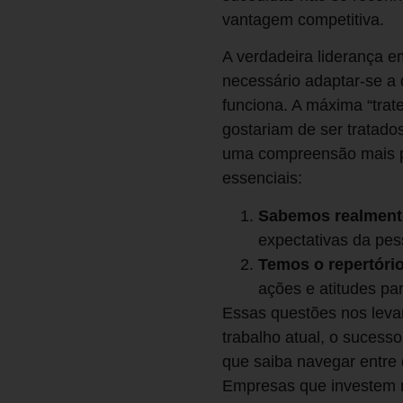
vantagem competitiva.
A verdadeira liderança e
necessário adaptar-se a
funciona. A máxima “trate
gostariam de ser tratado
uma compreensão mais pr
essenciais:
Sabemos realmente
expectativas da pe
Temos o repertóri
ações e atitudes pa
Essas questões nos levam
trabalho atual, o suces
que saiba navegar entre 
Empresas que investem no