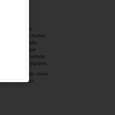
 no qual estamos
ções, ainda que muitas
água em que nada,
 diárias, até que
r o contexto cultural
mportamento das equipes.
de alto contexto, como
to, como nos EUA,