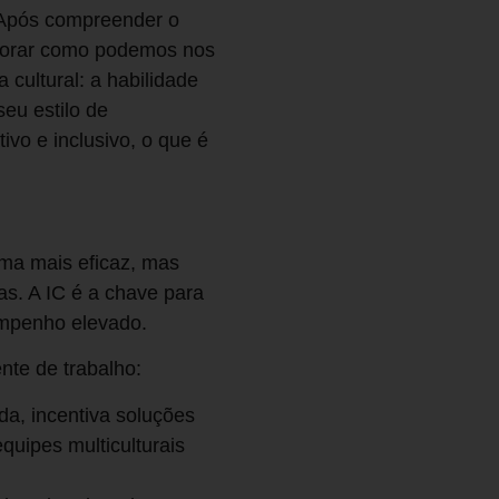
”. Após compreender o
xplorar como podemos nos
 cultural: a habilidade
seu estilo de
vo e inclusivo, o que é
rma mais eficaz, mas
s. A IC é a chave para
sempenho elevado.
nte de trabalho:
a, incentiva soluções
equipes multiculturais