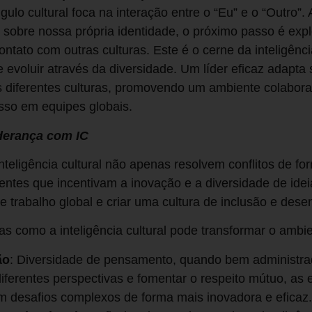
ângulo cultural foca na interação entre o “Eu” e o “Outro
etir sobre nossa própria identidade, o próximo passo é e
ntato com outras culturas. Este é o cerne da inteligência
 evoluir através da diversidade. Um líder eficaz adapta 
diferentes culturas, promovendo um ambiente colaborati
sso em equipes globais.
derança com IC
teligência cultural não apenas resolvem conflitos de fo
es que incentivam a inovação e a diversidade de ideia
e trabalho global e criar uma cultura de inclusão e de
s como a inteligência cultural pode transformar o ambie
ão
: Diversidade de pensamento, quando bem administrad
 diferentes perspectivas e fomentar o respeito mútuo, as 
 desafios complexos de forma mais inovadora e eficaz.