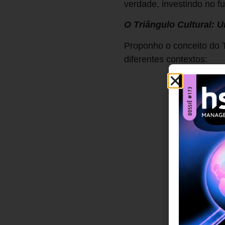
verdade, investindo no fu
O Triângulo Cultural: 
Proponho o conceito do T
diferentes contextos: