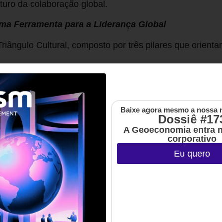
turo da colaboração global.
Uma Ferramenta para a Liderança Global
riângulo Cultural, composto por três pilares que orient
Baixe agora mesmo a nossa 
Dossiê #17
A Geoeconomia entra 
corporativo
Eu quero