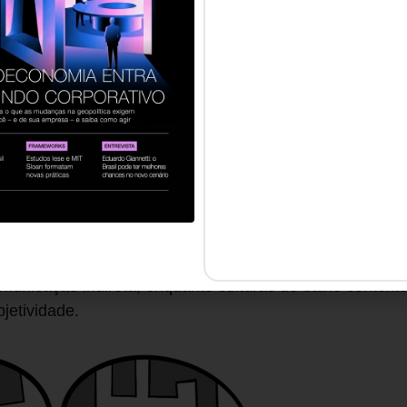
al.
ngulo cultural é o
contexto
, ou seja, o ambiente cultural
 é como um
oceano invisível
que influencia nossas intera
ntes disso. Assim como um peixe raramente percebe a 
dem não notar as normas culturais que regem suas ações
 uma cultura diferente. Em uma organização, compreende
cifrar as regras explícitas e implícitas que guiam o co
er que normas e valores variam amplamente. Culturas 
municação indireta, enquanto culturas de baixo contex
bjetividade.