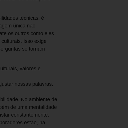
lidades técnicas: é
dagem única não
rate os outros como eles
culturais. Isso exige
perguntas se tornam
lturais, valores e
ustar nossas palavras,
ibilidade. No ambiente de
ambém de uma mentalidade
justar constantemente.
boradores estão, na