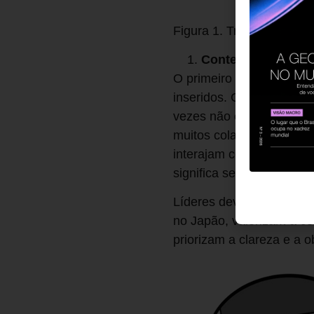
Figura 1. Triângulo Cultur
Contexto Cultural:
O primeiro vértice do triâ
inseridos. Cada cultura
vezes não estejamos cie
muitos colaboradores po
interajam com alguém de
significa ser capaz de de
Líderes devem compreend
no Japão, valorizam a co
priorizam a clareza e a o