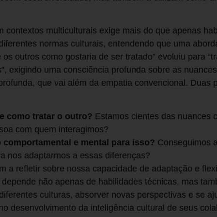
m contextos multiculturais exige mais do que apenas habi
 diferentes normas culturais, entendendo que uma abor
 os outros como gostaria de ser tratado” evoluiu para “t
s”, exigindo uma consciência profunda sobre as nuances 
ofunda, que vai além da empatia convencional. Duas 
 como tratar o outro?
Estamos cientes das nuances cu
ssoa com quem interagimos?
o comportamental e mental para isso?
Conseguimos aj
ra nos adaptarmos a essas diferenças?
 a refletir sobre nossa capacidade de adaptação e flex
so depende não apenas de habilidades técnicas, mas t
diferentes culturas, absorver novas perspectivas e se a
 desenvolvimento da inteligência cultural de seus cola