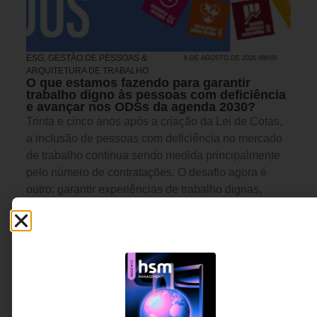
ESG
,
GESTÃO DE PESSOAS &
6 DE AGOSTO DE 2026 08H00
ARQUITETURA DE TRABALHO
O que estamos fazendo para garantir
trabalho digno às pessoas com deficiência
e avançar nos ODSs da agenda 2030?
Trinta e cinco anos após a criação da Lei de Cotas,
a inclusão de pessoas com deficiência no mercado
de trabalho continua sendo medida principalmente
pelo número de contratações. O desafio agora é
outro: garantir experiências de trabalho dignas,
acessíveis e capazes de promover desenvolvimento,
pertencimento e crescimento profissional.
Carolina Ignarra - CEO da
5 MINUTOS MIN DE LEITURA
Talento Incluir