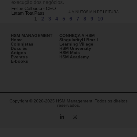
execução dos negócios.
Felipe Calbucci - CEO
4 MINUTOS MIN DE LEITURA
Latam TotalPass
1
2
3
4
5
6
7
8
9
10
HSM MANAGEMENT
CONHEÇA A HSM
Home
SingularityU Brazil
Colunistas
Learning Village
Dossiês
HSM University
Artigos
HSM Mais
Eventos
HSM Academy
E-books
Copyright © 2020-2025 HSM Management. Todos os direitos
reservados.