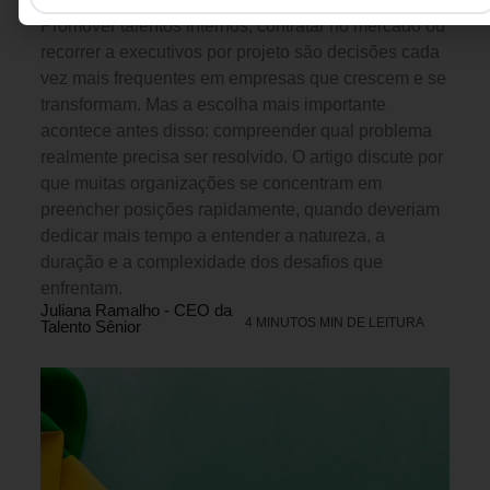
decisão que separa o líder do gestor
Promover talentos internos, contratar no mercado ou
recorrer a executivos por projeto são decisões cada
vez mais frequentes em empresas que crescem e se
transformam. Mas a escolha mais importante
acontece antes disso: compreender qual problema
realmente precisa ser resolvido. O artigo discute por
que muitas organizações se concentram em
preencher posições rapidamente, quando deveriam
dedicar mais tempo a entender a natureza, a
duração e a complexidade dos desafios que
enfrentam.
Juliana Ramalho - CEO da
4 MINUTOS MIN DE LEITURA
Talento Sênior