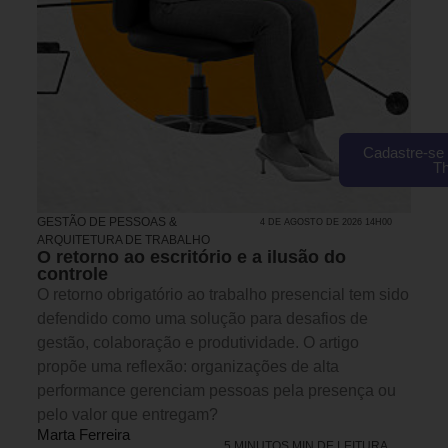
Cadastre-se 
T
GESTÃO DE PESSOAS &
4 DE AGOSTO DE 2026 14H00
ARQUITETURA DE TRABALHO
O retorno ao escritório e a ilusão do
controle
O retorno obrigatório ao trabalho presencial tem sido
defendido como uma solução para desafios de
gestão, colaboração e produtividade. O artigo
propõe uma reflexão: organizações de alta
performance gerenciam pessoas pela presença ou
pelo valor que entregam?
Marta Ferreira
5 MINUTOS MIN DE LEITURA