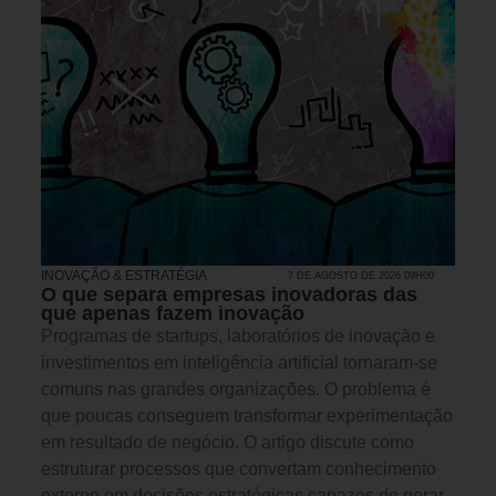
INOVAÇÃO & ESTRATÉGIA
7 DE AGOSTO DE 2026 09H00
O que separa empresas inovadoras das
que apenas fazem inovação
Programas de startups, laboratórios de inovação e
investimentos em inteligência artificial tornaram-se
comuns nas grandes organizações. O problema é
que poucas conseguem transformar experimentação
em resultado de negócio. O artigo discute como
estruturar processos que convertam conhecimento
externo em decisões estratégicas capazes de gerar