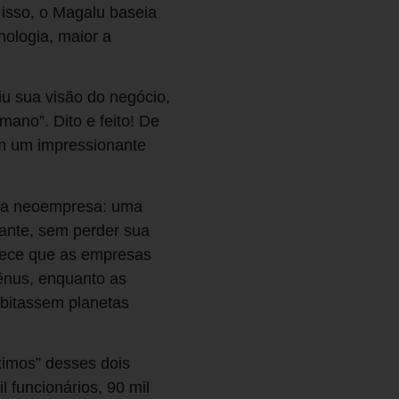
 isso, o Magalu baseia
nologia, maior a
u sua visão do negócio,
mano”. Dito e feito! De
em um impressionante
uma neoempresa: uma
tante, sem perder sua
arece que as empresas
ênus, enquanto as
abitassem planetas
ximos” desses dois
 funcionários, 90 mil