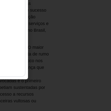
ram as mudanças
as fórmulas de sucesso
ado pela revolução
a economia de serviços e
s de pessoas no Brasil,
fora do jogo. O maior
 obsoletas, falta de rumo
ntado, baixo foco nos
ssoas e governança que
vocadas é o primeiro
petiam sustentadas por
cesso a recursos
nceiras vultosas ou