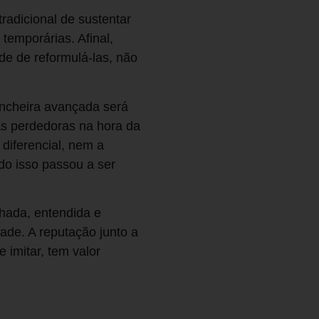
radicional de sustentar
temporárias. Afinal,
de de reformulá-las, não
incheira avançada será
as perdedoras na hora da
diferencial, nem a
udo isso passou a ser
lhada, entendida e
dade. A reputação junto a
e imitar, tem valor