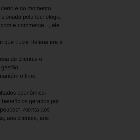
r certo e no momento
lsionada pela tecnologia
al, com e-commerce –, ele
 em que Luiza Helena era a
esa de clientes e
 gestão.
 mantém o time
ultados econômico-
s benefícios gerados por
 poucos”. Atenta aos
s, aos clientes, aos