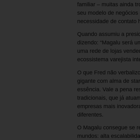
familiar – muitas ainda 
seu modelo de negócios e
necessidade de contato
Quando assumiu a presid
dizendo: “Magalu será um
uma rede de lojas vende
ecossistema varejista int
O que Fred não verbaliz
gigante com alma de star
essência. Vale a pena re
tradicionais, que já at
empresas mais inovadora
diferentes.
O Magalu consegue se re
mundos: alta escalabilida