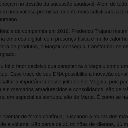
tropeçam no desafio da sucessão saudável. Além de tudo
m uma valiosa premissa: quanto mais sofisticada a tec
 humano.
ência da companhia em 2016, Frederico Trajano resumi
a empresa digital, com presença física e muito calor hu
dora de produtos, o Magalu conseguiu transformar-se 
egrado.
ou foi o fator decisivo que caracteriza o Magalu como 
tup. Esse traço de seu DNA possibilita a inovação cons
ssaltar a importância desse jeito de ser Magalu, pois p
uam em mercados amadurecidos e consolidados, são de V
s, em especial as startups, são de Marte. É como se h
inventar de forma contínua, buscando a “curva dos má
de e volume. São cerca de 35 milhões de clientes, 35 mil