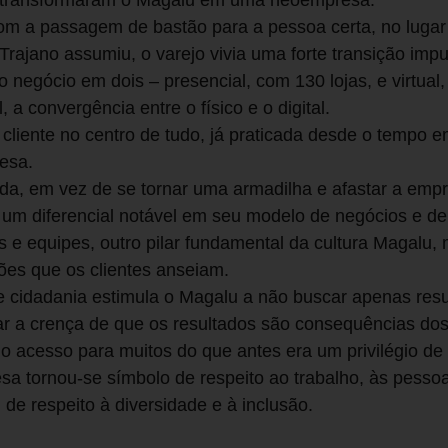
s transformaram o Magalu em uma neoempresa:
om a passagem de bastão para a pessoa certa, no luga
Trajano assumiu, o varejo vivia uma forte transição impu
r o negócio em dois – presencial, com 130 lojas, e virtu
, a convergência entre o físico e o digital.
 o cliente no centro de tudo, já praticada desde o tempo
esa.
da, em vez de se tornar uma armadilha e afastar a empr
u um diferencial notável em seu modelo de negócios e de
s e equipes, outro pilar fundamental da cultura Magalu,
ões que os clientes anseiam.
 e cidadania estimula o Magalu a não buscar apenas res
car a crença de que os resultados são consequências do
r o acesso para muitos do que antes era um privilégio de
esa tornou-se símbolo de respeito ao trabalho, às pessoa
de respeito à diversidade e à inclusão.