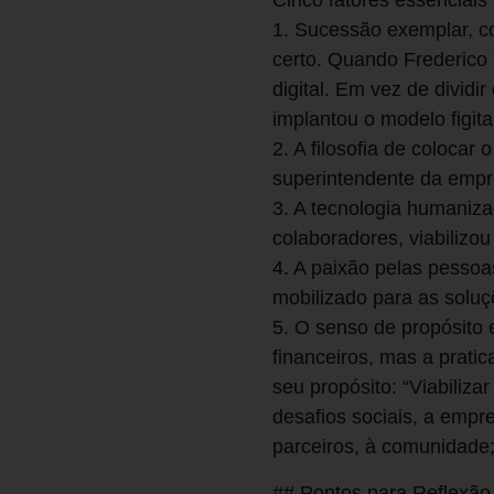
Cinco fatores essenciai
1. Sucessão exemplar, c
certo. Quando Frederico 
digital. Em vez de dividi
implantou o modelo figital
2. A filosofia de colocar
superintendente da empr
3. A tecnologia humaniza
colaboradores, viabilizo
4. A paixão pelas pessoa
mobilizado para as soluç
5. O senso de propósito
financeiros, mas a prati
seu propósito: “Viabiliza
desafios sociais, a empr
parceiros, à comunidade; 
## Pontos para Reflexão