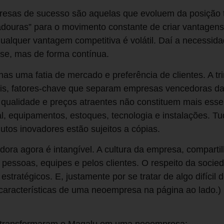
resas de sucesso são aquelas que evoluem da posição t
ouras” para o movimento constante de criar vantagens 
ualquer vantagem competitiva é volátil. Daí a necessida
se, mas de forma contínua.
as uma fatia de mercado e preferência de clientes. A tr
iais, fatores-chave que separam empresas vencedoras d
qualidade e preços atraentes não constituem mais esse 
al, equipamentos, estoques, tecnologia e instalações. T
utos inovadores estão sujeitos a cópias.
dora agora é intangível. A cultura da empresa, comparti
 pessoas, equipes e pelos clientes. O respeito da socie
stratégicos. E, justamente por se tratar de algo difícil d
 características de uma neoempresa na página ao lado.)