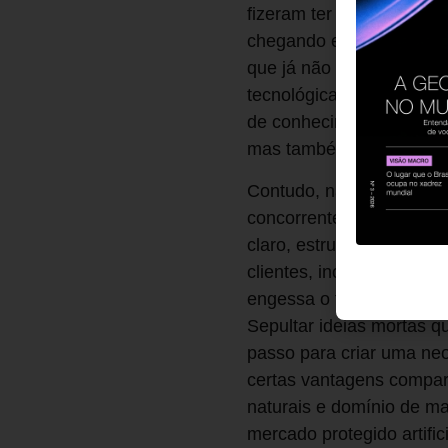
fizeram ter sucesso. Ao
chegando e responderam 
que já não servem mais, 
tecnológica, pelos novos
de conhecimento. E aí ve
mas também de milhares
Contudo, não são apenas
concorrente muitas vezes
claro, estruturas inadeq
clientes, incapacidade d
engessa o funcionamento 
Sepultar ideias mortas 
passo para criar uma ne
certas vantagens compar
naturais e domínio de mat
mercado protegido artifici