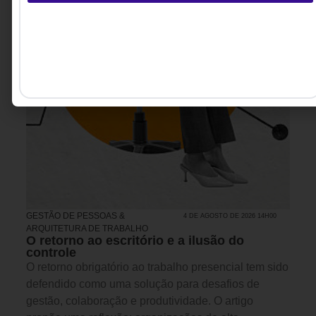
GESTÃO DE PESSOAS &
4 DE AGOSTO DE 2026 14H00
ARQUITETURA DE TRABALHO
O retorno ao escritório e a ilusão do
controle
O retorno obrigatório ao trabalho presencial tem sido
defendido como uma solução para desafios de
gestão, colaboração e produtividade. O artigo