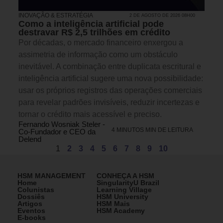
INOVAÇÃO & ESTRATÉGIA
2 DE AGOSTO DE 2026 08H00
Como a inteligência artificial pode
destravar R$ 2,5 trilhões em crédito
Por décadas, o mercado financeiro enxergou a
assimetria de informação como um obstáculo
inevitável. A combinação entre duplicata escritural e
inteligência artificial sugere uma nova possibilidade:
usar os próprios registros das operações comerciais
para revelar padrões invisíveis, reduzir incertezas e
tornar o crédito mais acessível e preciso.
Fernando Wosniak Steler -
4 MINUTOS MIN DE LEITURA
Co-Fundador e CEO da
Delend
1
2
3
4
5
6
7
8
9
10
HSM MANAGEMENT
CONHEÇA A HSM
Home
SingularityU Brazil
Colunistas
Learning Village
Dossiês
HSM University
Artigos
HSM Mais
Eventos
HSM Academy
E-books