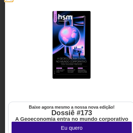
ORGANIZACIONAL
Hoje, faz um mês que a nossa seleção foi
eliminada da Copa do Mundo: fora de
campo, para onde o Brasil vai?
A mobilização que o maior evento esportivo do
mundo desperta revelou algo poderoso sobre os
brasileiros: nossa capacidade de nos unir em torno
de um objetivo comum. Mas por que essa mesma
energia raramente se traduz em avanços estruturais
para o país?
Laura Jane Pereira de
8 MINUTOS MIN DE LEITURA
Souza - Administradora de
empresas, consultora e
mentora
Baixe agora mesmo a nossa nova edição!
Dossiê #173
A Geoeconomia entra no mundo corporativo
Eu quero