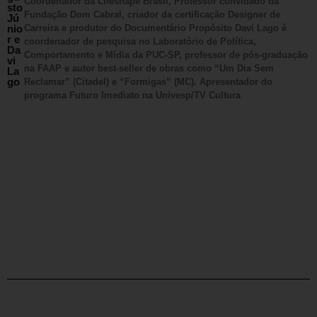
Coordenador da Lifeshape Brasil, Professor convidado da
sto
Fundação Dom Cabral, criador da certificação Designer de
Jú
nio
Carreira e produtor do Documentário Propósito Davi Lago é
r e
coordenador de pesquisa no Laboratório de Política,
Da
Comportamento e Mídia da PUC-SP, professor de pós-graduação
vi
na FAAP e autor best-seller de obras como “Um Dia Sem
La
go
Reclamar” (Citadel) e “Formigas” (MC). Apresentador do
programa Futuro Imediato na Univesp/TV Cultura