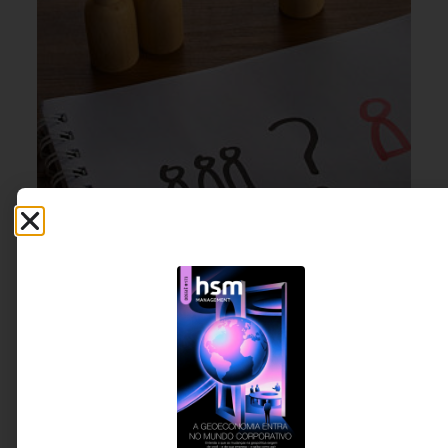
GESTÃO DE PESSOAS &
5 DE AGOSTO DE 2026 14H00
ARQUITETURA DE TRABALHO
Contratar, promover ou buscar fora: a
decisão que separa o líder do gestor
Promover talentos internos, contratar no mercado ou
recorrer a executivos por projeto são decisões cada