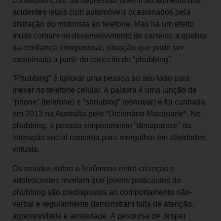
consequências: da depressão juvenil ao aumento dos
acidentes letais com automóveis ocasionados pela
distração do motorista ao telefone. Mas há um efeito
muito comum no desenvolvimento de carreira: a quebra
da confiança interpessoal, situação que pode ser
examinada a partir do conceito de “phubbing”.
“Phubbing” é ignorar uma pessoa ao seu lado para
mexer no telefone celular. A palavra é uma junção de
“phone” (telefone) e “snnubing” (esnobar) e foi cunhada
em 2013 na Austrália pelo *Dicionário Macquarie*. No
phubbing, a pessoa simplesmente “desaparece” da
interação social concreta para mergulhar em atividades
virtuais.
Os estudos sobre o fenômeno entre crianças e
adolescentes revelam que jovens praticantes do
phubbing são predispostos ao comportamento não-
verbal e regularmente demonstram falta de atenção,
agressividade e ansiedade. A pesquisa de Jesper