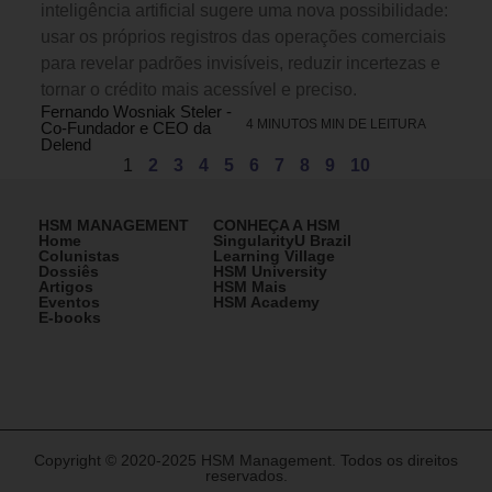
inteligência artificial sugere uma nova possibilidade:
usar os próprios registros das operações comerciais
para revelar padrões invisíveis, reduzir incertezas e
tornar o crédito mais acessível e preciso.
Fernando Wosniak Steler -
4 MINUTOS MIN DE LEITURA
Co-Fundador e CEO da
Delend
1
2
3
4
5
6
7
8
9
10
HSM MANAGEMENT
CONHEÇA A HSM
Home
SingularityU Brazil
Colunistas
Learning Village
Dossiês
HSM University
Artigos
HSM Mais
Eventos
HSM Academy
E-books
Copyright © 2020-2025 HSM Management. Todos os direitos
reservados.