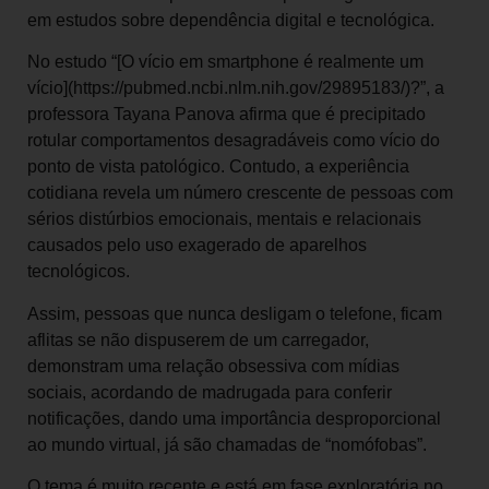
em estudos sobre dependência digital e tecnológica.
No estudo “[O vício em smartphone é realmente um
vício](https://pubmed.ncbi.nlm.nih.gov/29895183/)?”, a
professora Tayana Panova afirma que é precipitado
rotular comportamentos desagradáveis como vício do
ponto de vista patológico. Contudo, a experiência
cotidiana revela um número crescente de pessoas com
sérios distúrbios emocionais, mentais e relacionais
causados pelo uso exagerado de aparelhos
tecnológicos.
Assim, pessoas que nunca desligam o telefone, ficam
aflitas se não dispuserem de um carregador,
demonstram uma relação obsessiva com mídias
sociais, acordando de madrugada para conferir
notificações, dando uma importância desproporcional
ao mundo virtual, já são chamadas de “nomófobas”.
O tema é muito recente e está em fase exploratória no