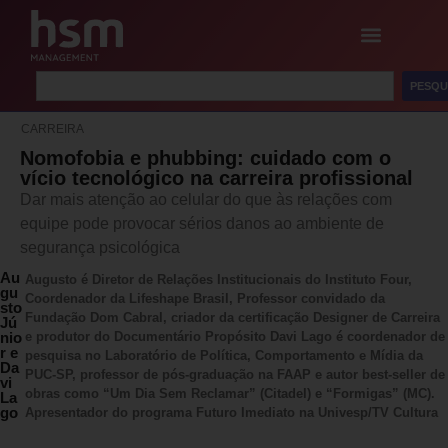
PESQU
CARREIRA
Nomofobia e phubbing: cuidado com o
vício tecnológico na carreira profissional
Dar mais atenção ao celular do que às relações com
equipe pode provocar sérios danos ao ambiente de
segurança psicológica
Au
Augusto é Diretor de Relações Institucionais do Instituto Four,
gu
Coordenador da Lifeshape Brasil, Professor convidado da
sto
Fundação Dom Cabral, criador da certificação Designer de Carreira
Jú
nio
e produtor do Documentário Propósito Davi Lago é coordenador de
r e
pesquisa no Laboratório de Política, Comportamento e Mídia da
Da
PUC-SP, professor de pós-graduação na FAAP e autor best-seller de
vi
obras como “Um Dia Sem Reclamar” (Citadel) e “Formigas” (MC).
La
go
Apresentador do programa Futuro Imediato na Univesp/TV Cultura