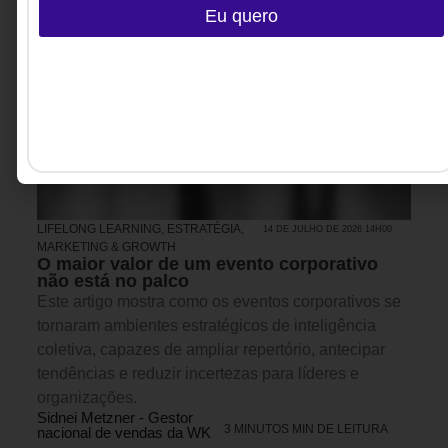
Eu quero
LIFELONG LEARNING
,
ESTRATÉGIA
,
14 DE JULHO DE 2026 14H00
MARKETING & GROWTH
O maior valor de um evento corporativo
não está no palco
Este artigo mostra como os eventos corporativos se
tornaram ambientes estratégicos de inteligência
coletiva, capazes de ampliar repertório, antecipar
tendências e reduzir incertezas para líderes e
organizações.
Sidnei Metzner - Gestor
3 MINUTOS MIN DE LEITURA
nacional de vendas da WK