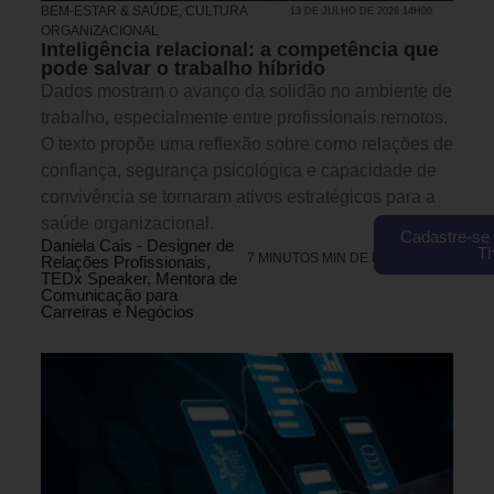
BEM-ESTAR & SAÚDE
,
CULTURA
13 DE JULHO DE 2026 14H00
ORGANIZACIONAL
Inteligência relacional: a competência que
pode salvar o trabalho híbrido
Dados mostram o avanço da solidão no ambiente de
trabalho, especialmente entre profissionais remotos.
O texto propõe uma reflexão sobre como relações de
confiança, segurança psicológica e capacidade de
convivência se tornaram ativos estratégicos para a
saúde organizacional.
Cadastre-se 
Daniela Cais - Designer de
T
7 MINUTOS MIN DE LEITURA
Relações Profissionais,
TEDx Speaker, Mentora de
Comunicação para
Carreiras e Negócios