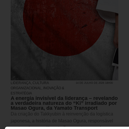
LIDERANÇA
,
CULTURA
14 DE JULHO DE 2026 18H00
ORGANIZACIONAL
,
INOVAÇÃO &
ESTRATÉGIA
A energia invisível da liderança – revelando
a verdadeira natureza do “Ki” irradiado por
Masao Ogura, da Yamato Transport
Da criação do Takkyubin à reinvenção da logística
japonesa, a história de Masao Ogura, responsável
por transformar a Yamato Transport em um dos