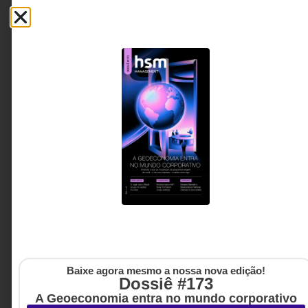
maiores cases de inovação logística do Japão. Este
artigo revela como os princípios das artes marciais
podem oferecer novas perspectivas sobre cultura
organizacional, inovação, tomada de decisão e
liderança em tempos de transformação.
Kei Izawa - 7º Dan de Aikikai
16 MINUTOS MIN DE LEITURA
e ex-presidente da
Federação Internacional de
Aikido
Baixe agora mesmo a nossa nova edição!
Dossiê #173
A Geoeconomia entra no mundo corporativo