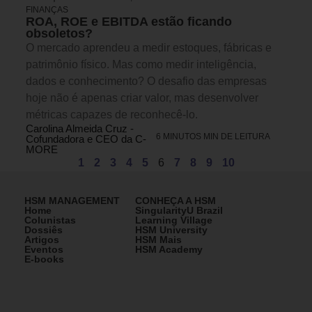
FINANÇAS
ROA, ROE e EBITDA estão ficando
obsoletos?
O mercado aprendeu a medir estoques, fábricas e
patrimônio físico. Mas como medir inteligência,
dados e conhecimento? O desafio das empresas
hoje não é apenas criar valor, mas desenvolver
métricas capazes de reconhecê-lo.
Carolina Almeida Cruz -
6 MINUTOS MIN DE LEITURA
Cofundadora e CEO da C-
MORE
1
2
3
4
5
6
7
8
9
10
HSM MANAGEMENT
CONHEÇA A HSM
Home
SingularityU Brazil
Colunistas
Learning Village
Dossiês
HSM University
Artigos
HSM Mais
Eventos
HSM Academy
E-books