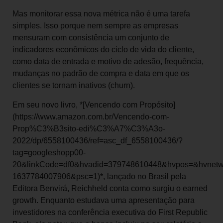
Mas monitorar essa nova métrica não é uma tarefa
simples. Isso porque nem sempre as empresas
mensuram com consistência um conjunto de
indicadores econômicos do ciclo de vida do cliente,
como data de entrada e motivo de adesão, frequência,
mudanças no padrão de compra e data em que os
clientes se tornam inativos (churn).
Em seu novo livro, *[Vencendo com Propósito]
(https://www.amazon.com.br/Vencendo-com-
Prop%C3%B3sito-edi%C3%A7%C3%A3o-
2022/dp/6558100436/ref=asc_df_6558100436/?
tag=googleshopp00-
20&linkCode=df0&hvadid=379748610448&hvpos=&hvnetw
1637784007906&psc=1)*, lançado no Brasil pela
Editora Benvirá, Reichheld conta como surgiu o earned
growth. Enquanto estudava uma apresentação para
investidores na conferência executiva do First Republic