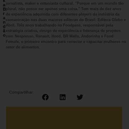
k
jornalista, maker e entusiasta cultural. "Porque em um mundo tão
a
B
plural, não posso ser apenas uma coisa." Tem mais de dez anos
r
de experiência adquirida com diferentes players da indústria da
a
comunicação nas duas maiores editoras do Brasil: Editora Globo e
n
Abril. Três anos trabalhando na Foodpass, responsável pela
d
ã
estratégia criativa, design de experiência e liderança de projetos
o
com Nespresso, Renault, Ifood, BR Malls, Andorinha e Food
Female, o primeiro encontro para conectar e capacitar mulheres no
setor de alimentos.
Compartilhar: