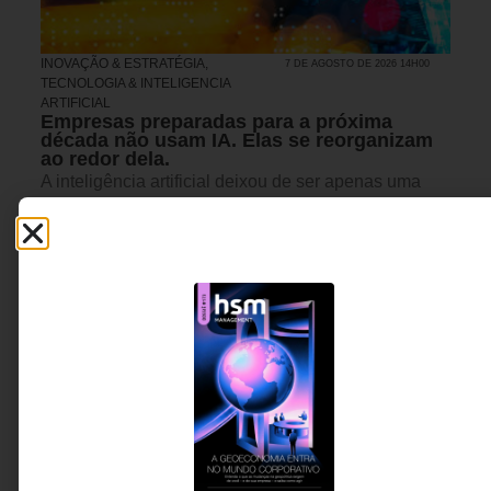
INOVAÇÃO & ESTRATÉGIA
,
7 DE AGOSTO DE 2026 14H00
TECNOLOGIA & INTELIGENCIA
ARTIFICIAL
Empresas preparadas para a próxima
década não usam IA. Elas se reorganizam
ao redor dela.
A inteligência artificial deixou de ser apenas uma
ferramenta de apoio para se tornar uma
infraestrutura capaz de reorganizar decisões,
processos e modelos de trabalho. Em um cenário
marcado pelo avanço dos agentes inteligentes, o
desafio das lideranças já não é implementar
tecnologia, mas redesenhar a forma como humanos
e máquinas colaboram para gerar valor.
Ulisses Pimentel -
5 MINUTOS MIN DE LEITURA
Executivo, advisor e
especialista em vendas
consultivas B2B