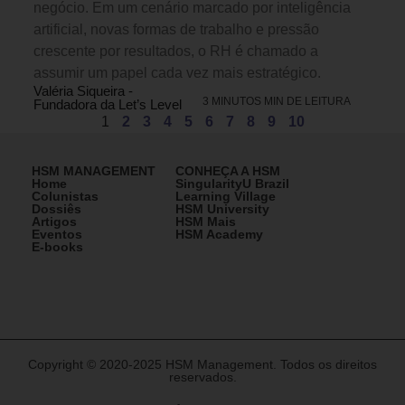
negócio. Em um cenário marcado por inteligência
artificial, novas formas de trabalho e pressão
crescente por resultados, o RH é chamado a
assumir um papel cada vez mais estratégico.
Valéria Siqueira -
3 MINUTOS MIN DE LEITURA
Fundadora da Let’s Level
1
2
3
4
5
6
7
8
9
10
HSM MANAGEMENT
CONHEÇA A HSM
Home
SingularityU Brazil
Colunistas
Learning Village
Dossiês
HSM University
Artigos
HSM Mais
Eventos
HSM Academy
E-books
Copyright © 2020-2025 HSM Management. Todos os direitos
reservados.