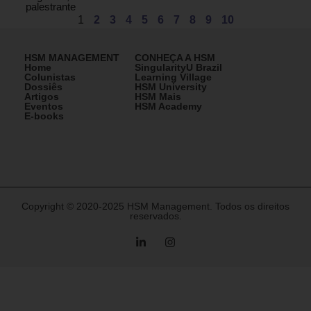
palestrante
1
2
3
4
5
6
7
8
9
10
HSM MANAGEMENT
CONHEÇA A HSM
Home
SingularityU Brazil
Colunistas
Learning Village
Dossiês
HSM University
Artigos
HSM Mais
Eventos
HSM Academy
E-books
Copyright © 2020-2025 HSM Management. Todos os direitos
reservados.