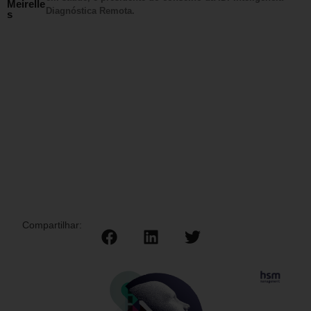
Meirelle
Diagnóstica Remota.
s
Compartilhar: