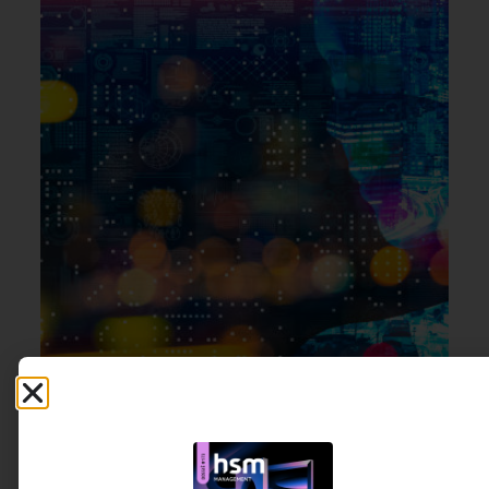
INOVAÇÃO & ESTRATÉGIA
,
7 DE AGOSTO DE 2026 14H00
TECNOLOGIA & INTELIGENCIA
ARTIFICIAL
Empresas preparadas para a próxima
década não usam IA. Elas se reorganizam