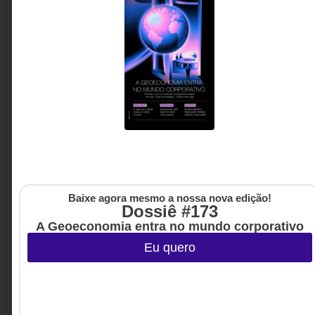
ao redor dela.
A inteligência artificial deixou de ser apenas uma
ferramenta de apoio para se tornar uma
infraestrutura capaz de reorganizar decisões,
processos e modelos de trabalho. Em um cenário
marcado pelo avanço dos agentes inteligentes, o
desafio das lideranças já não é implementar
tecnologia, mas redesenhar a forma como humanos
e máquinas colaboram para gerar valor.
Ulisses Pimentel -
5 MINUTOS MIN DE LEITURA
Executivo, advisor e
especialista em vendas
consultivas B2B
Baixe agora mesmo a nossa nova edição!
Dossiê #173
A Geoeconomia entra no mundo corporativo
Eu quero