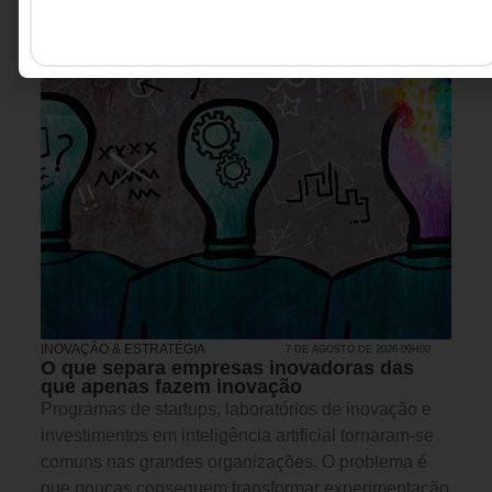
INOVAÇÃO & ESTRATÉGIA
7 DE AGOSTO DE 2026 09H00
O que separa empresas inovadoras das
que apenas fazem inovação
Programas de startups, laboratórios de inovação e
investimentos em inteligência artificial tornaram-se
comuns nas grandes organizações. O problema é
que poucas conseguem transformar experimentação