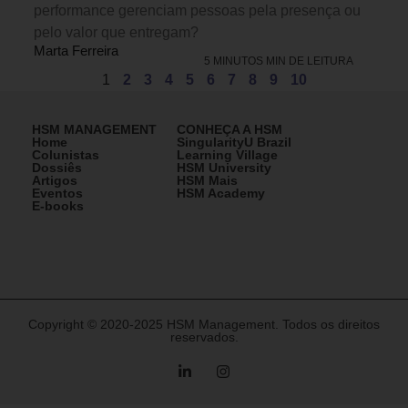
performance gerenciam pessoas pela presença ou
pelo valor que entregam?
Marta Ferreira
5 MINUTOS MIN DE LEITURA
1
2
3
4
5
6
7
8
9
10
HSM MANAGEMENT
CONHEÇA A HSM
Home
SingularityU Brazil
Colunistas
Learning Village
Dossiês
HSM University
Artigos
HSM Mais
Eventos
HSM Academy
E-books
Copyright © 2020-2025 HSM Management. Todos os direitos
reservados.