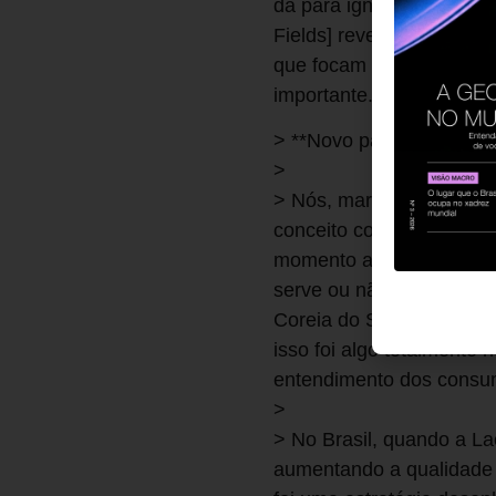
dá para ignorar os que 
Fields] revelaram que c
que focam lealdade, mes
importante.
> **Novo paradigma ou 
>
> Nós, marketeiros, somo
conceito com novas palav
momento atual como uma 
serve ou não. Quando a r
Coreia do Sul, onde os
isso foi algo totalmente 
entendimento dos cons
>
> No Brasil, quando a L
aumentando a qualidade e