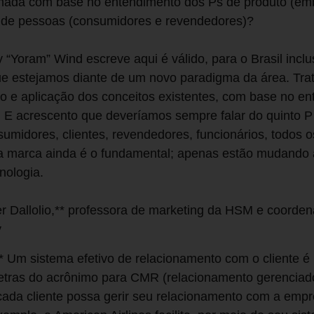
nhada com base no entendimento dos Ps de produto (em
P, de pessoas (consumidores e revendedores)?
y “Yoram” Wind escreve aqui é válido, para o Brasil incl
ue estejamos diante de um novo paradigma da área. Trat
o e aplicação dos conceitos existentes, com base no e
. E acrescento que deveríamos sempre falar do quinto 
umidores, clientes, revendedores, funcionários, todos o
da marca ainda é o fundamental; apenas estão mudando a
nologia.
r Dallolio,** professora de marketing da HSM e coorde
y
* Um sistema efetivo de relacionamento com o cliente 
 letras do acrônimo para CMR (relacionamento gerenciad
ada cliente possa gerir seu relacionamento com a emp