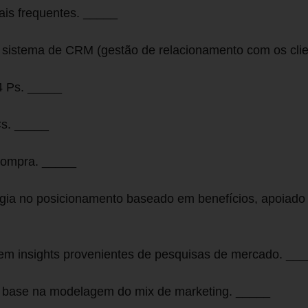
mais frequentes. _____
sistema de CRM (gestão de relacionamento com os cli
4 Ps. _____
Cs. _____
 compra. _____
égia no posicionamento baseado em benefícios, apoiado 
a em insights provenientes de pesquisas de mercado. __
m base na modelagem do mix de marketing. _____