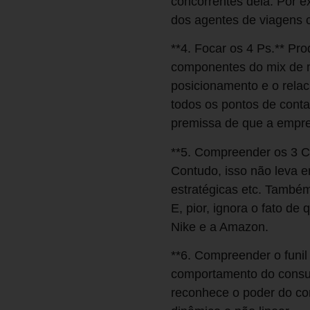
concorrentes dela. Por ex
dos agentes de viagens
**4. Focar os 4 Ps.** Pr
componentes do mix de m
posicionamento e o rela
todos os pontos de conta
premissa de que a empre
**5. Compreender os 3 C
Contudo, isso não leva e
estratégicas etc. Também
E, pior, ignora o fato d
Nike e a Amazon.
**6. Compreender o funil
comportamento do consum
reconhece o poder do co