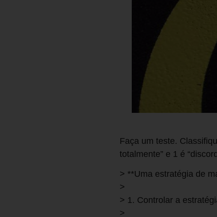
Faça um teste. Classifiq
totalmente” e 1 é “discor
> **Uma estratégia de m
>
> 1. Controlar a estraté
>