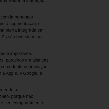
tema Sabre, a interação
necem importantes
omo a segmentação, o
ma oferta integrada em
 4 Ps são baseados na
es é importante.
s, parceiros em alianças
s como fonte de inovação.
m a Apple, o Google, a
preender o
oleto, porque não
e e seu comportamento