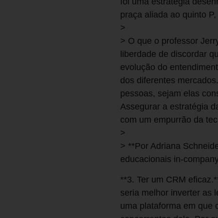
foi uma estratégia dese
praça aliada ao quinto 
>
> O que o professor Jerr
liberdade de discordar q
evolução do entendiment
dos diferentes mercados
pessoas, sejam elas cons
Assegurar a estratégia 
com um empurrão da tec
>
> **Por Adriana Schneide
educacionais in-compan
**3. Ter um CRM eficaz.*
seria melhor inverter as
uma plataforma em que c