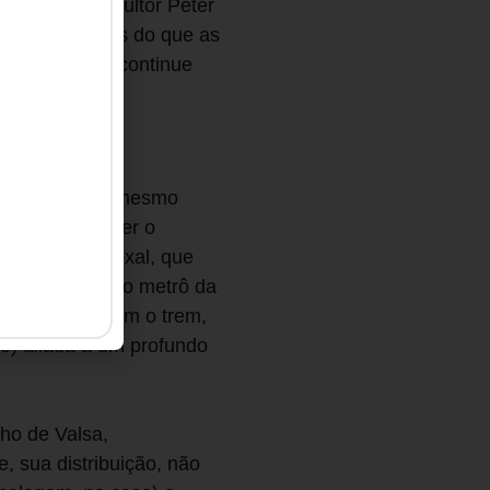
isas [do consultor Peter
mais rentáveis do que as
s frequentes continue
smos e falar o mesmo
emos de entender o
go tão paradoxal, que
loja virtual no metrô da
quanto esperam o trem,
ão) aliada a um profundo
ho de Valsa,
 sua distribuição, não