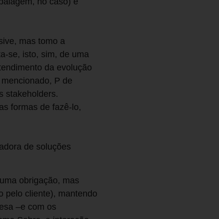
balagem, no caso) e
usive, mas tomo a
a-se, isto, sim, de uma
ntendimento da evolução
P mencionado, P de
s stakeholders.
s formas de fazê-lo,
nadora de soluções
é uma obrigação, mas
o pelo cliente), mantendo
resa –e com os