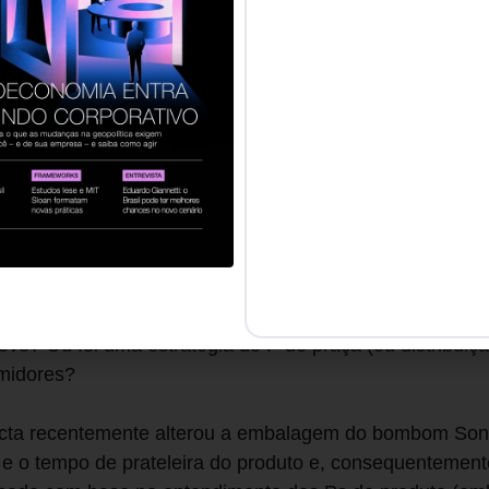
consomem a marca com pouca frequência. E outras pesqu
ampanhas focadas em gerar penetração no mercado são 
mo que envolver e manter seu segmento de clientes mai
apenas evolução?**
s muitas vezes criticados, e com razão, por criar modi
ras, criando buzz words e teorias vazias. A meu ver, t
evolução das ferramentas de marketing, e não como al
ede supermercadista Tesco, há pouco tempo, lançou sua 
 consumidores podem comprar com seus smartphones en
novo? Ou foi uma estratégia do P de praça (ou distribuiç
umidores?
acta recentemente alterou a embalagem do bombom Son
 o tempo de prateleira do produto e, consequentemente,