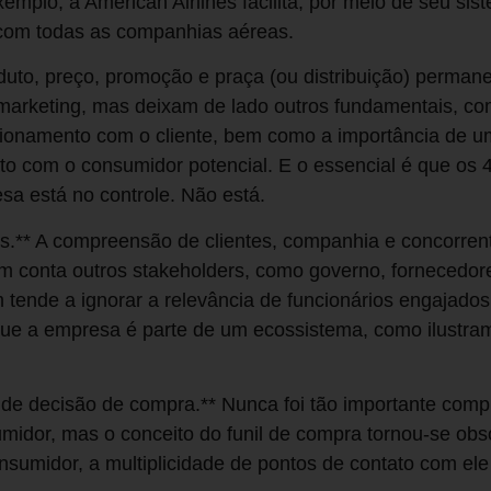
emplo, a American Airlines facilita, por meio de seu sis
 com todas as companhias aéreas.
oduto, preço, promoção e praça (ou distribuição) perma
arketing, mas deixam de lado outros fundamentais, c
cionamento com o cliente, bem como a importância de u
to com o consumidor potencial. E o essencial é que os
sa está no controle. Não está.
s.** A compreensão de clientes, companhia e concorrent
m conta outros stakeholders, como governo, fornecedore
 tende a ignorar a relevância de funcionários engajado
e que a empresa é parte de um ecossistema, como ilustra
 de decisão de compra.** Nunca foi tão importante com
idor, mas o conceito do funil de compra tornou-se obs
nsumidor, a multiplicidade de pontos de contato com el