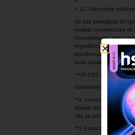
>
> 10. Concentrar esforço
Se sua pontuação for igu
modelo convencional de 
consumidores, agora mai
importância, aliado aos
transformar nossos mode
novo paradigma para a e
**OS DEZ MANDAMENT
Consideremos as razões p
**1. Controlar a estraté
Apesar de branding e est
são as percepções dos c
**2. Focar heavy users.