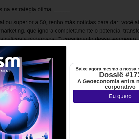
s na estratégia ótima. _____
al ou superior a 50, tenho más notícias para dar: você 
marketing, que ignora completamente o potencial trans
s céticos e poderosos. O crescimento desse segmento
 avanços tecnológicos e a outras mudanças no ambiente
los mentais do marketing –e de quase qualquer área. N
stratégia de marketing.
Baixe agora mesmo a nossa 
Dossiê #17
OS CAEM**
A Geoeconomia entra 
corporativo
elas quais os dez itens da lista anterior não são mais 
Eu quero
gia de marca.** As empresas têm cada vez menos contro
ratégia de marca ainda serem importantes, o que deter
onsumidores, preferências, conversas e comportamento
** Pesquisas [como as do professor australiano Byron S