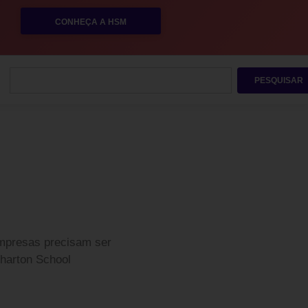
CONHEÇA A HSM
PESQUISAR
mpresas precisam ser
harton School