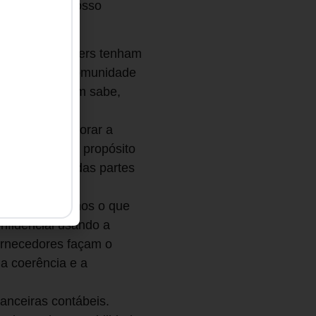
edade e para nosso
seus stakeholders tenham
e membros da comunidade
ro passo. Quem sabe,
nsidere incorporar a
, o vínculo do propósito
consideração das partes
ê sabe que somos o que
nfidencial usando a
fornecedores façam o
 a coerência e a
anceiras contábeis.