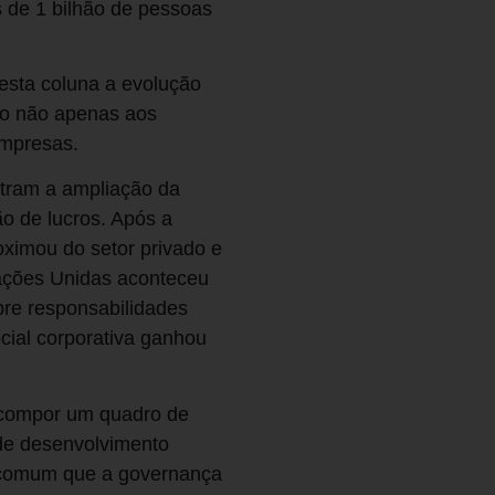
 de 1 bilhão de pessoas
sta coluna a evolução
do não apenas aos
empresas.
stram a ampliação da
o de lucros. Após a
oximou do setor privado e
Nações Unidas aconteceu
bre responsabilidades
cial corporativa ganhou
u compor um quadro de
de desenvolvimento
m comum que a governança