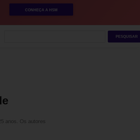
CONHEÇA A HSM
PESQUISAR
de
25 anos. Os autores