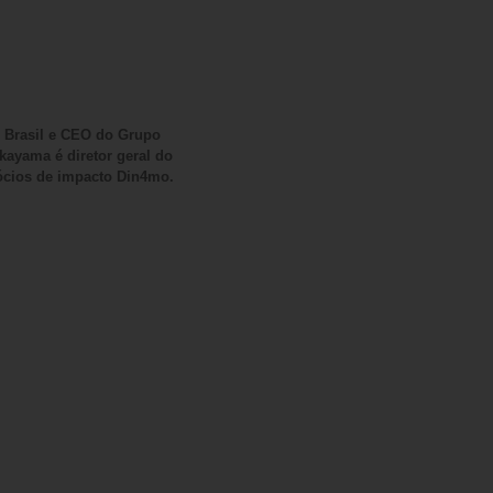
te Brasil e CEO do Grupo
ayama é diretor geral do
ócios de impacto Din4mo.