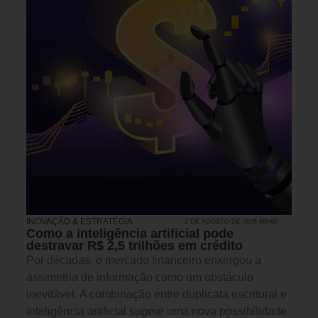
INOVAÇÃO & ESTRATÉGIA
2 DE AGOSTO DE 2026 08H00
Como a inteligência artificial pode
destravar R$ 2,5 trilhões em crédito
Por décadas, o mercado financeiro enxergou a
assimetria de informação como um obstáculo
inevitável. A combinação entre duplicata escritural e
inteligência artificial sugere uma nova possibilidade: