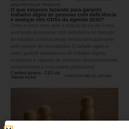
ARQUITETURA DE TRABALHO
O que estamos fazendo para garantir
trabalho digno às pessoas com deficiência
e avançar nos ODSs da agenda 2030?
Trinta e cinco anos após a criação da Lei de Cotas,
a inclusão de pessoas com deficiência no mercado
de trabalho continua sendo medida principalmente
pelo número de contratações. O desafio agora é
outro: garantir experiências de trabalho dignas,
acessíveis e capazes de promover desenvolvimento,
pertencimento e crescimento profissional.
Carolina Ignarra - CEO da
5 MINUTOS MIN DE LEITURA
Talento Incluir