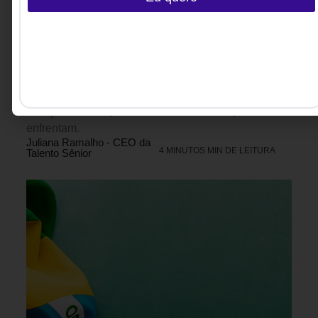
transformam. Mas a escolha mais importante
acontece antes disso: compreender qual problema
realmente precisa ser resolvido. O artigo discute por
que muitas organizações se concentram em
preencher posições rapidamente, quando deveriam
dedicar mais tempo a entender a natureza, a
duração e a complexidade dos desafios que
enfrentam.
Juliana Ramalho - CEO da
4 MINUTOS MIN DE LEITURA
Talento Sênior