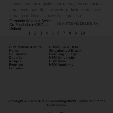
usar os próprios registros das operações comerciais
para revelar padrões invisíveis, reduzir incertezas e
tornar o crédito mais acessível e preciso.
Fernando Wosniak Steler -
4 MINUTOS MIN DE LEITURA
Co-Fundador e CEO da
Delend
1
2
3
4
5
6
7
8
9
10
HSM MANAGEMENT
CONHEÇA A HSM
Home
SingularityU Brazil
Colunistas
Learning Village
Dossiês
HSM University
Artigos
HSM Mais
Eventos
HSM Academy
E-books
Copyright © 2020-2025 HSM Management. Todos os direitos
reservados.