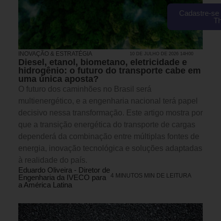
Cadastre-se 
T
INOVAÇÃO & ESTRATÉGIA
10 DE JULHO DE 2026 14H00
Diesel, etanol, biometano, eletricidade e
hidrogênio: o futuro do transporte cabe em
uma única aposta?
O futuro dos caminhões no Brasil será
multienergético, e a engenharia nacional terá papel
decisivo nessa transformação. Este artigo mostra por
que a transição energética do transporte de cargas
dependerá da combinação entre múltiplas fontes de
energia, inovação tecnológica e soluções adaptadas
à realidade do país.
Eduardo Oliveira - Diretor de
4 MINUTOS MIN DE LEITURA
Engenharia da IVECO para
a América Latina