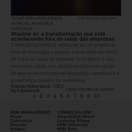
TECNOLOGIA & INTELIGENCIA
8 DE JULHO DE 2026 15H00
ARTIFICIAL
,
INOVAÇÃO &
ESTRATÉGIA
Shadow AI: a transformação que está
acontecendo fora do radar das empresas
A inteligência artificial deixou de ser um projeto da
área de tecnologia e passou a fazer parte da rotina
de todas as áreas da empresa. O problema é que,
em muitos casos, sua adoção avança mais rápido
do que os mecanismos de segurança, compliance e
governança capazes de sustentá-la.
Rodrigo Hülsenbeck - CEO
3 MINUTOS MIN DE LEITURA
da Premiersoft
1
2
3
4
5
6
7
8
9
10
HSM MANAGEMENT
CONHEÇA A HSM
Home
SingularityU Brazil
Colunistas
Learning Village
Dossiês
HSM University
Artigos
HSM Mais