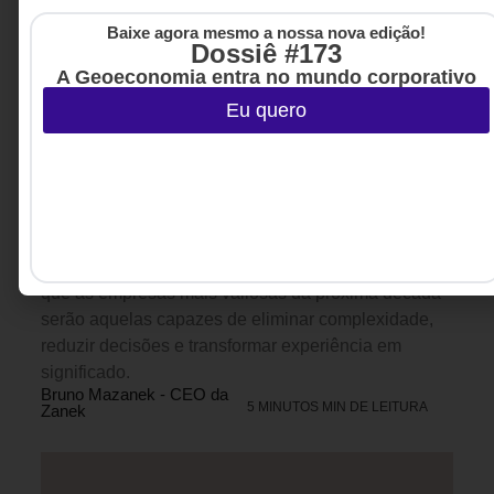
Baixe agora mesmo a nossa nova edição!
Dossiê #173
A Geoeconomia entra no mundo corporativo
Eu quero
USER EXPERIENCE, UX
,
INOVAÇÃO
12 DE JULHO DE 2026 08H00
& ESTRATÉGIA
O luxo não vende exclusividade. Vende
uma nova forma de viver.
Em um mundo onde quase tudo pode ser comprado,
o verdadeiro luxo deixou de ser exclusividade e
passou a ser simplicidade. Este artigo mostra por
que as empresas mais valiosas da próxima década
serão aquelas capazes de eliminar complexidade,
reduzir decisões e transformar experiência em
significado.
Bruno Mazanek - CEO da
5 MINUTOS MIN DE LEITURA
Zanek