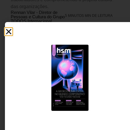
das organizações.
Rennan Vilar - Diretor de
5 MINUTOS MIN DE LEITURA
Pessoas e Cultura do Grupo
TODOS Internacional