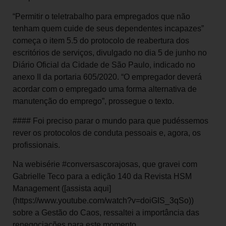
“Permitir o teletrabalho para empregados que não
tenham quem cuide de seus dependentes incapazes”
começa o item 5.5 do protocolo de reabertura dos
escritórios de serviços, divulgado no dia 5 de junho no
Diário Oficial da Cidade de São Paulo, indicado no
anexo II da portaria 605/2020. “O empregador deverá
acordar com o empregado uma forma alternativa de
manutenção do emprego”, prossegue o texto.
#### Foi preciso parar o mundo para que pudéssemos
rever os protocolos de conduta pessoais e, agora, os
profissionais.
Na webisérie #conversascorajosas, que gravei com
Gabrielle Teco para a edição 140 da Revista HSM
Management ([assista aqui]
(https://www.youtube.com/watch?v=doiGIS_3qSo))
sobre a Gestão do Caos, ressaltei a importância das
renegociações para este momento.