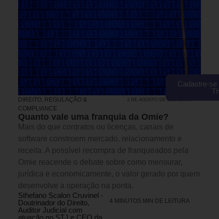
Cadastre-se 
T
DIREITO, REGULAÇÃO &
2 DE AGOSTO DE 2026 13H00
COMPLIANCE
Quanto vale uma franquia da Omie?
Mais do que contratos ou licenças, canais de
software constroem mercado, relacionamento e
receita. A possível recompra de franqueados pela
Omie reacende o debate sobre como mensurar,
jurídica e economicamente, o valor gerado por quem
desenvolve a operação na ponta.
Sthefano Scalon Cruvinel -
4 MINUTOS MIN DE LEITURA
Doutrinador do Direito,
Auditor Judicial com
atuação no STJ e CEO da