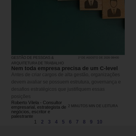
GESTÃO DE PESSOAS &
1º DE AGOSTO DE 2026 08H00
ARQUITETURA DE TRABALHO
Nem toda empresa precisa de um C-level
Antes de criar cargos de alta gestão, organizações
devem avaliar se possuem estrutura, governança e
desafios estratégicos que justifiquem essas
posições
Roberto Vilela - Consultor
2 MINUTOS MIN DE LEITURA
empresarial, estrategista de
negócios, escritor e
palestrante
1
2
3
4
5
6
7
8
9
10