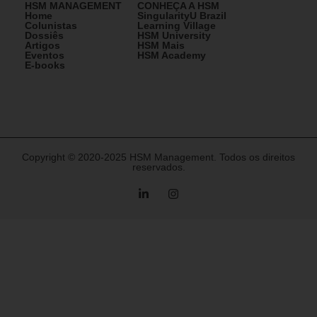
HSM MANAGEMENT
CONHEÇA A HSM
Home
SingularityU Brazil
Colunistas
Learning Village
Dossiês
HSM University
Artigos
HSM Mais
Eventos
HSM Academy
E-books
Copyright © 2020-2025 HSM Management. Todos os direitos
reservados.