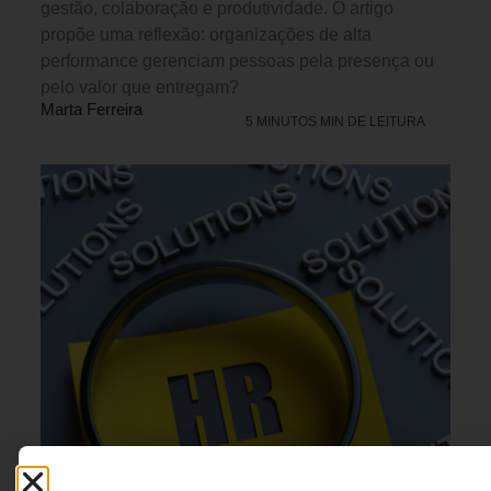
gestão, colaboração e produtividade. O artigo
propõe uma reflexão: organizações de alta
performance gerenciam pessoas pela presença ou
pelo valor que entregam?
Marta Ferreira
5 MINUTOS MIN DE LEITURA