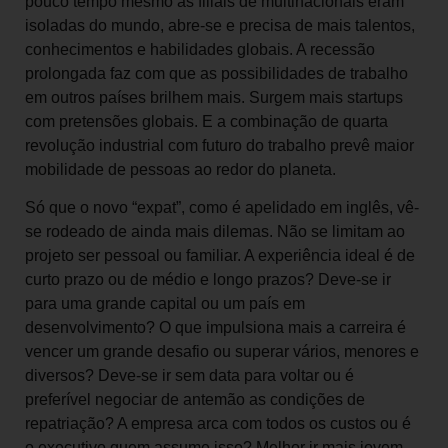
pouco tempo mesmo as filiais de multinacionais eram
isoladas do mundo, abre-se e precisa de mais talentos,
conhecimentos e habilidades globais. A recessão
prolongada faz com que as possibilidades de trabalho
em outros países brilhem mais. Surgem mais startups
com pretensões globais. E a combinação de quarta
revolução industrial com futuro do trabalho prevê maior
mobilidade de pessoas ao redor do planeta.
Só que o novo “expat”, como é apelidado em inglês, vê-
se rodeado de ainda mais dilemas. Não se limitam ao
projeto ser pessoal ou familiar. A experiência ideal é de
curto prazo ou de médio e longo prazos? Deve-se ir
para uma grande capital ou um país em
desenvolvimento? O que impulsiona mais a carreira é
vencer um grande desafio ou superar vários, menores e
diversos? Deve-se ir sem data para voltar ou é
preferível negociar de antemão as condições de
repatriação? A empresa arca com todos os custos ou é
o executivo quem assume isso? Melhor ir mais jovem