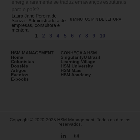
energia raramente se traduz em avanços estruturais
para o país?
Laura Jane Pereira de
8 MINUTOS MIN DE LEITURA
Souza - Administradora de
empresas, consultora e
mentora
1
2
3
4
5
6
7
8
9
10
HSM MANAGEMENT
CONHEÇA A HSM
Home
SingularityU Brazil
Colunistas
Learning Village
Dossiês
HSM University
Artigos
HSM Mais
Eventos
HSM Academy
E-books
Copyright © 2020-2025 HSM Management. Todos os direitos
reservados.