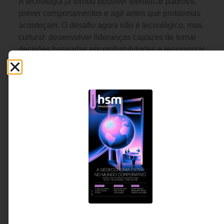
A tecnologia já tornou possível identificar padrões,
prever comportamentos e agir antes que problemas
aconteçam. O desafio agora não é tecnológico, mas
cultural: desenvolver lideranças capazes de tomar
decisões baseadas em probabilidades e reorganizar
a gestão em torno do que está prestes a acontecer, e
não apenas do que já aconteceu.
Wilian Luis Domingues -
6 MINUTOS MIN DE LEITURA
CIO da Tempo