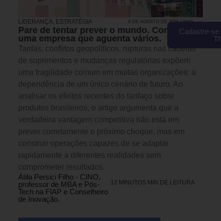
LIDERANÇA
,
ESTRATÉGIA
6 DE AGOSTO DE 2026 17H00
Pare de tentar prever o mundo. Construa
Cadastre-se 
uma empresa que aguenta vários.
T
Tarifas, conflitos geopolíticos, rupturas nas cadeias
de suprimentos e mudanças regulatórias expõem
uma fragilidade comum em muitas organizações: a
dependência de um único cenário de futuro. Ao
analisar os efeitos recentes do tarifaço sobre
produtos brasileiros, o artigo argumenta que a
verdadeira vantagem competitiva não está em
prever corretamente o próximo choque, mas em
construir operações capazes de se adaptar
rapidamente a diferentes realidades sem
comprometer resultados.
Átila Persici Filho - CINO,
12 MINUTOS MIN DE LEITURA
professor de MBA e Pós-
Tech na FIAP e Conselheiro
de Inovação.