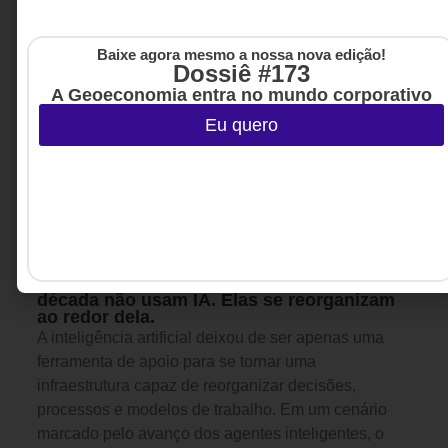
Baixe agora mesmo a nossa nova edição!
Dossiê #173
A Geoeconomia entra no mundo corporativo
Eu quero
INOVAÇÃO & ESTRATÉGIA
,
7 DE AGOSTO DE 2026 14H00
TECNOLOGIA & INTELIGENCIA
ARTIFICIAL
Empresas preparadas para a próxima
década não usam IA. Elas se reorganizam
ao redor dela.
A inteligência artificial deixou de ser apenas uma
ferramenta de apoio para se tornar uma
infraestrutura capaz de reorganizar decisões,
processos e modelos de trabalho. Em um cenário
marcado pelo avanço dos agentes inteligentes, o