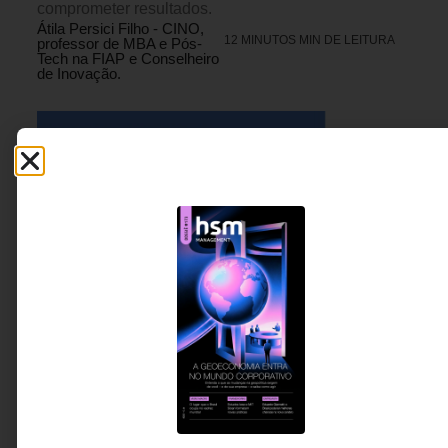
comprometer resultados.
Átila Persici Filho - CINO,
12 MINUTOS MIN DE LEITURA
professor de MBA e Pós-
Tech na FIAP e Conselheiro
de Inovação.