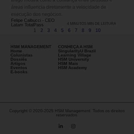
áreas influencia diretamente a velocidade de
execução dos negócios.
Felipe Calbucci - CEO
4 MINUTOS MIN DE LEITURA
Latam TotalPass
1
2
3
4
5
6
7
8
9
10
HSM MANAGEMENT
CONHEÇA A HSM
Home
SingularityU Brazil
Colunistas
Learning Village
Dossiês
HSM University
Artigos
HSM Mais
Eventos
HSM Academy
E-books
Copyright © 2020-2025 HSM Management. Todos os direitos
reservados.