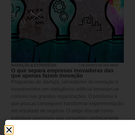
INOVAÇÃO & ESTRATÉGIA
7 DE AGOSTO DE 2026 09H00
O que separa empresas inovadoras das
que apenas fazem inovação
Programas de startups, laboratórios de inovação e
investimentos em inteligência artificial tornaram-se
comuns nas grandes organizações. O problema é
que poucas conseguem transformar experimentação
em resultado de negócio. O artigo discute como
estruturar processos que convertam conhecimento
externo em decisões estratégicas capazes de gerar
crescimento, adaptação e vantagem competitiva.