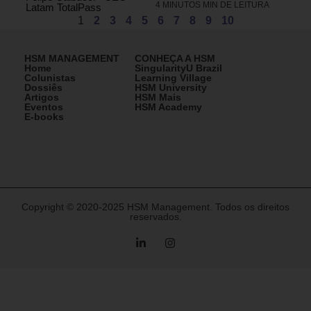
4 MINUTOS MIN DE LEITURA
Latam TotalPass
1
2
3
4
5
6
7
8
9
10
HSM MANAGEMENT
CONHEÇA A HSM
Home
SingularityU Brazil
Colunistas
Learning Village
Dossiês
HSM University
Artigos
HSM Mais
Eventos
HSM Academy
E-books
Copyright © 2020-2025 HSM Management. Todos os direitos
reservados.