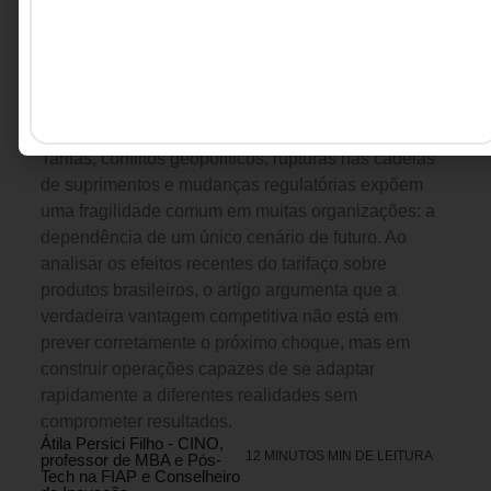
LIDERANÇA
,
ESTRATÉGIA
6 DE AGOSTO DE 2026 17H00
Pare de tentar prever o mundo. Construa
uma empresa que aguenta vários.
Tarifas, conflitos geopolíticos, rupturas nas cadeias
de suprimentos e mudanças regulatórias expõem
uma fragilidade comum em muitas organizações: a
dependência de um único cenário de futuro. Ao
analisar os efeitos recentes do tarifaço sobre
produtos brasileiros, o artigo argumenta que a
verdadeira vantagem competitiva não está em
prever corretamente o próximo choque, mas em
construir operações capazes de se adaptar
rapidamente a diferentes realidades sem
comprometer resultados.
Átila Persici Filho - CINO,
12 MINUTOS MIN DE LEITURA
professor de MBA e Pós-
Tech na FIAP e Conselheiro