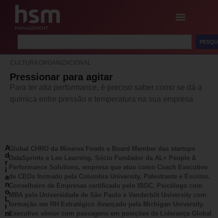
PESQU
CULTURA ORGANIZACIONAL
Pressionar para agitar
Para ter alta performance, é preciso saber como se dá a
química entre pressão e temperatura na sua empresa
A
Global CHRO da Minerva Foods e Board Member das startups
d
DataSprints e Leo Learning. Sócio Fundador da AL+ People &
r
Performance Solutions, empresa que atuo como Coach Executivo
i
a
de CEOs formado pela Columbia University, Palestrante e Escritor.
n
Conselheiro de Empresas certificado pelo IBGC, Psicólogo com
o
MBA pela Universidade de São Paulo e Vanderbilt University com
L
formação em RH Estratégico Avançado pela Michigan University.
i
m
Executivo sênior com passagens em posições de Liderança Global