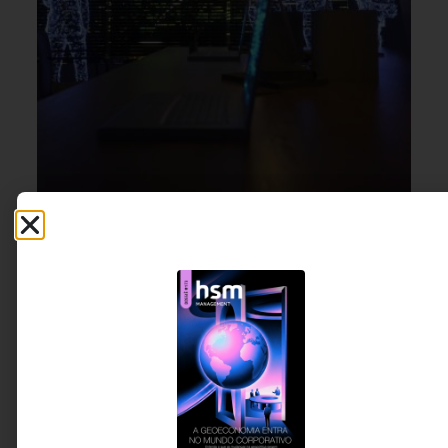
TECNOLOGIA & INTELIGENCIA
8 DE JULHO DE 2026 15H00
ARTIFICIAL
,
INOVAÇÃO &
ESTRATÉGIA
Shadow AI: a transformação que está
acontecendo fora do radar das empresas
A inteligência artificial deixou de ser um projeto da
área de tecnologia e passou a fazer parte da rotina
de todas as áreas da empresa. O problema é que,
em muitos casos, sua adoção avança mais rápido
do que os mecanismos de segurança, compliance e
governança capazes de sustentá-la.