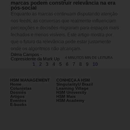
marcas podem construir relevância na era
pós-social
Enquanto as marcas continuam disputando atenção
nos feeds, as conversas que realmente influenciam
percepções e decisões migraram para espaços mais
fechados e menos visíveis. Este artigo mostra por
que o futuro da relevância pode estar justamente
onde os algoritmos não alcançam.
Dilma Campos -
4 MINUTOS MIN DE LEITURA
Copresidente da Mark Up
1
2
3
4
5
6
7
8
9
10
HSM MANAGEMENT
CONHEÇA A HSM
Home
SingularityU Brazil
Colunistas
Learning Village
Dossiês
HSM University
Artigos
HSM Mais
Eventos
HSM Academy
E-books