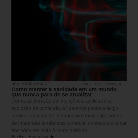
BEM-ESTAR & SAÚDE
6 DE JULHO DE 2026 09H00
Como manter a sanidade em um mundo
que nunca para de se atualizar
Com a aceleração da inteligência artificial e a
explosão de conteúdo, a liderança passa a exigir
menos consumo de informação e mais capacidade
de interpretar tendências, conectar contextos e tomar
decisões em meio à complexidade.
Ale Fu - Executiva de