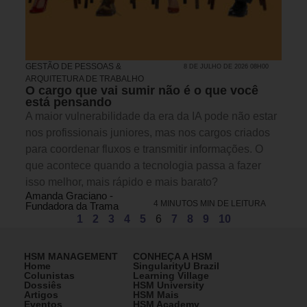
GESTÃO DE PESSOAS &
8 DE JULHO DE 2026 08H00
ARQUITETURA DE TRABALHO
O cargo que vai sumir não é o que você
está pensando
A maior vulnerabilidade da era da IA pode não estar
nos profissionais juniores, mas nos cargos criados
para coordenar fluxos e transmitir informações. O
que acontece quando a tecnologia passa a fazer
isso melhor, mais rápido e mais barato?
Amanda Graciano -
4 MINUTOS MIN DE LEITURA
Fundadora da Trama
1
2
3
4
5
6
7
8
9
10
HSM MANAGEMENT
CONHEÇA A HSM
Home
SingularityU Brazil
Colunistas
Learning Village
Dossiês
HSM University
Artigos
HSM Mais
Eventos
HSM Academy