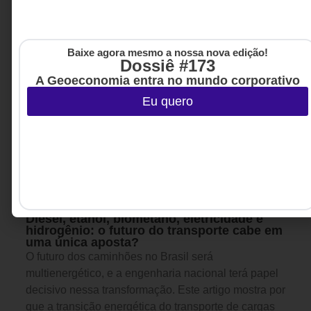
Baixe agora mesmo a nossa nova edição!
Dossiê #173
A Geoeconomia entra no mundo corporativo
Eu quero
INOVAÇÃO & ESTRATÉGIA
10 DE JULHO DE 2026 14H00
Diesel, etanol, biometano, eletricidade e
hidrogênio: o futuro do transporte cabe em
uma única aposta?
O futuro dos caminhões no Brasil será
multienergético, e a engenharia nacional terá papel
decisivo nessa transformação. Este artigo mostra por
que a transição energética do transporte de cargas