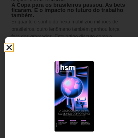
A Copa para os brasileiros passou. As bets
ficaram. E o impacto no futuro do trabalho
também.
Enquanto o sonho do hexa mobilizou milhões de
brasileiros, outro fenômeno também ganhou força
fora dos gramados. Este artigo discute como o
avanço das apostas online está influenciando a
relação dos jovens com dinheiro, educação e
carreira, e por que empresas e líderes não podem
ignorar seus efeitos sobre o futuro do trabalho.
Rodrigo Santos - Psicólogo
5 MINUTOS MIN DE LEITURA
e tutor educacional na Leapy