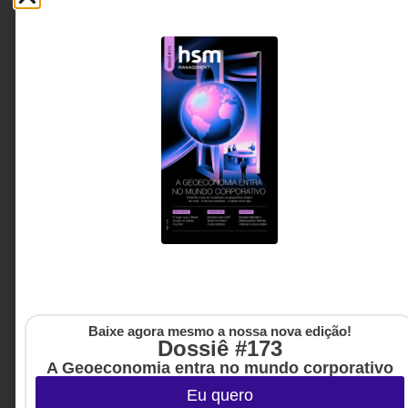
decisão que separa o líder do gestor
Promover talentos internos, contratar no mercado ou
recorrer a executivos por projeto são decisões cada
vez mais frequentes em empresas que crescem e se
transformam. Mas a escolha mais importante
acontece antes disso: compreender qual problema
realmente precisa ser resolvido. O artigo discute por
que muitas organizações se concentram em
preencher posições rapidamente, quando deveriam
dedicar mais tempo a entender a natureza, a
duração e a complexidade dos desafios que
enfrentam.
Juliana Ramalho - CEO da
4 MINUTOS MIN DE LEITURA
Talento Sênior
Baixe agora mesmo a nossa nova edição!
Dossiê #173
A Geoeconomia entra no mundo corporativo
Eu quero