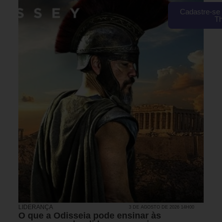
Cadastre-se 
T
LIDERANÇA
3 DE AGOSTO DE 2026 14H00
O que a Odisseia pode ensinar às