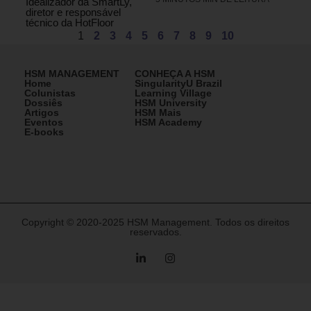
Idealizador da SmartLy,
diretor e responsável
técnico da HotFloor
1
2
3
4
5
6
7
8
9
10
HSM MANAGEMENT
CONHEÇA A HSM
Home
SingularityU Brazil
Colunistas
Learning Village
Dossiês
HSM University
Artigos
HSM Mais
Eventos
HSM Academy
E-books
Copyright © 2020-2025 HSM Management. Todos os direitos
reservados.