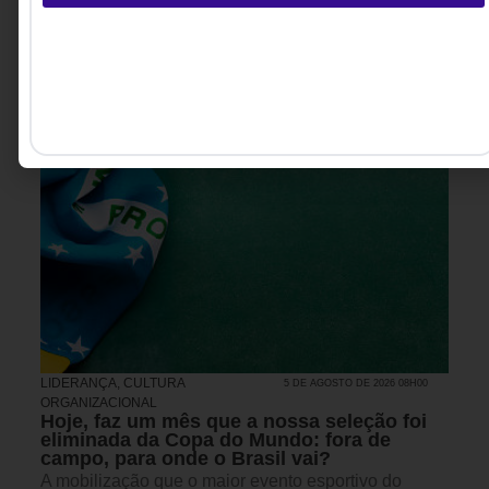
LIDERANÇA
,
CULTURA
5 DE AGOSTO DE 2026 08H00
ORGANIZACIONAL
Hoje, faz um mês que a nossa seleção foi
eliminada da Copa do Mundo: fora de
campo, para onde o Brasil vai?
A mobilização que o maior evento esportivo do