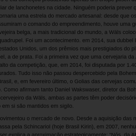
liar de lanchonetes na cidade. Ninguém poderia prever 
 tornaria uma estrela do mercado artesanal: desde que o
assumiram o comando do empreendimento, houve uma gu
ejeira belga, a mais tradicional do mundo, a Wäls colo
 e quadrupel. Foi um acontecimento. em 2014, sua dubbel
estados Unidos, um dos prêmios mais prestigiados do pl
el, a de prata. Foi a primeira vez que uma cervejaria da
alto da competição, que, em 2014, foi disputada por 1.
 jurados. Tudo isso não passou despercebido pela Bohem
rasil, e, em fevereiro último, o Golias das cervejas co
o. Como afirmam tanto Daniel Wakswaser, diretor da Bo
-cervejeiro da Wäls, ambas as partes têm poder decisór
 em si são mantidos em sigilo.
ovimentou o mercado de novo. Desde a aquisição das 
ssa pela Schincariol (hoje Brasil Kirin), em 2007, nen
ser explica a aproximação estrategicamente: “Nós, da A