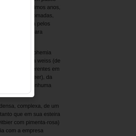
isições nos últimos anos,
no que elas, somadas,
sa capitaneada pelos
ovimento não para
ai tomar.
a dizer que a Bohemia
ura, a Bohemia weiss (de
ou receitas diferentes em
en (wood age beer), da
pada). Só que nenhuma
a densa, complexa, de um
 tanto que em sua esteira
witbier com pimenta-rosa)
eria com a empresa