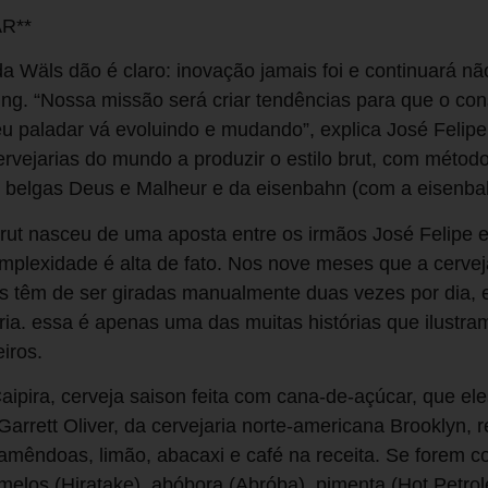
R**
da Wäls dão é claro: inovação jamais foi e continuará 
ing. “Nossa missão será criar tendências para que o c
u paladar vá evoluindo e mudando”, explica José Felipe
rvejarias do mundo a produzir o estilo brut, com métod
 belgas Deus e Malheur e da eisenbahn (com a eisenba
Brut nasceu de uma aposta entre os irmãos José Felipe e
plexidade é alta de fato. Nos nove meses que a cerveja 
s têm de ser giradas manualmente duas vezes por dia, e
aria. essa é apenas uma das muitas histórias que ilustra
eiros.
aipira, cerveja saison feita com cana-de-açúcar, que el
Garrett Oliver, da cervejaria norte-americana Brooklyn, 
 amêndoas, limão, abacaxi e café na receita. Se forem c
melos (Hiratake), abóbora (Abróba), pimenta (Hot Petro