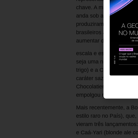
chave. A maior companhia
anda sob ataque das cer
produziram cerca de 16 
brasileiros Jorge Paulo 
aumentar de tamanho, e 
escala e escopo A estrat
seja uma novata em mult
trigo) e a Confraria (de 
caráter sazonal ou promo
Chocolatier (escura, pro
empolgou realmente os 
Mais recentemente, a Bo
estilo raro no País), que
vieram três lançamentos:
e Caá-Yari (blonde ale c