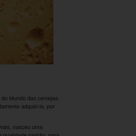
a do Mundo das cervejas,
damente adquiri-la, por
erais, nasceu uma
e qualidade padrão, para