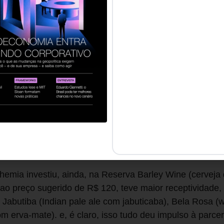
 cervejeira do mundo, com apetite incontrolável de aqu
vejas artesanais norte-americanas – anunciou-se este a
bilhões de barris, empatando com a Budweiser. A empre
Lemann, Marcel Telles e Carlos Sicupira agora faz um m
sim como uma carta de intenções sobre a direção que v
égia da AB InBev é investir em escopo, mas não dá par
iplicar variedades. Desde os anos 2000, a Bohemia esc
inspiração belga) integram seu portfólio. ela também lanç
cional. Foi o caso da Royal Ale (estilo old ale), da Oak
duzida com chocolate) e da Imperial (lager mais encor
conhecedores.
hemia investiu, ainda, na Reserva Barley Wine (cervej
, ao preço sugerido de R$ 120, teve maior receptividade,
 Jabutiba (Indian pale ale com jabuticaba), Bela Rosa (
om erva-mate). e, é claro, isso tudo deu impulso à parc