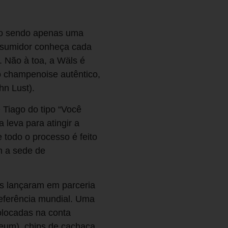
não sendo apenas uma
onsumidor conheça cada
. Não à toa, a Wäls é
o champenoise autêntico,
hn Lust).
 Tiago do tipo “Você
leva para atingir a
 todo o processo é feito
m a sede de
es lançaram em parceria
referência mundial. Uma
olocadas na conta
leum), chips de cachaça