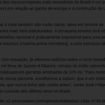
 das microcervejarias mais inovadoras do Brasil é um p
ev) em relação ao ganho de escopo e à construção de u
s à vista também são muito claras, tanto em termos d
res mais bem estruturados. A cervejaria mineira terá n
 território nacional é praticamente impossível para uma 
 insumos (matéria-prima cervejeira), a uma estrutura la
, com inovação, já ofereceu indícios sobre o rumo toma
mil litros de Saison d’Alliance, cerveja do estilo saison
rcializada em garrafas arrolhadas de 375 ml. “Para mos
e de nossa parceria, escolhemos a saison, que é um esti
via, que nunca tinha sido usada antes”, conta José Felip
s curiosas dos últimos anos no Brasil.
-public.s3.amazonaws.com/uploads/4ddda8a2-188e-4735-