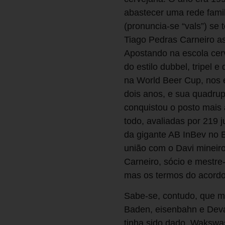
abastecer uma rede fami
(pronuncia-se “vals”) se
Tiago Pedras Carneiro 
Apostando na escola cerv
do estilo dubbel, tripel
na World Beer Cup, nos 
dois anos, e sua quadrup
conquistou o posto mais 
todo, avaliadas por 219
da gigante AB InBev no B
união com o Davi mineir
Carneiro, sócio e mestre
mas os termos do acordo
Sabe-se, contudo, que m
Baden, eisenbahn e Deva
tinha sido dado. Wakswa