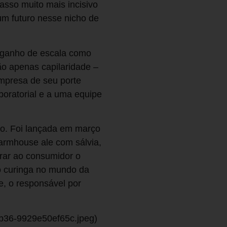
asso muito mais incisivo
m futuro nesse nicho de
e ganho de escala como
ão apenas capilaridade –
empresa de seu porte
boratorial e a uma equipe
do. Foi lançada em março
/farmhouse ale com sálvia,
trar ao consumidor o
lo curinga no mundo da
e, o responsável por
bb36-9929e50ef65c.jpeg)