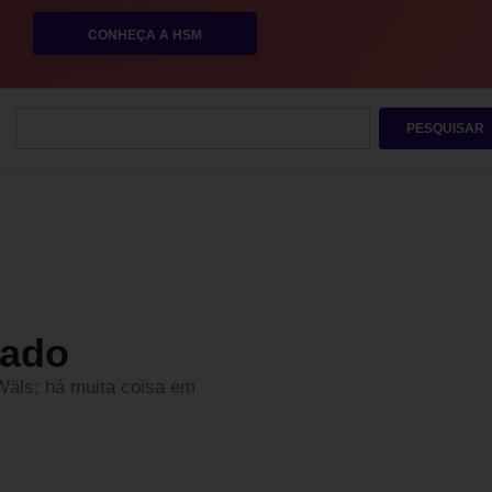
CONHEÇA A HSM
PESQUISAR
lado
Wäls; há muita coisa em