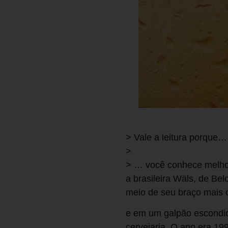
> Vale a leitura porque
>
> … você conhece melhor 
a brasileira Wäls, de Be
meio de seu braço mais 
e em um galpão escondid
cervejaria. O ano era 1