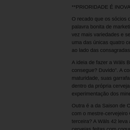
**PRIORIDADE É INOVA
O recado que os sócios 
palavra bonita de market
vez mais variedades e se
uma das únicas quatro ce
ao lado das consagradas
A ideia de fazer a Wäls 
consegue? Duvido”. A com
maturidade, suas garrafa
dentro da própria cervej
experimentação dos min
Outra é a da Saison de C
com o mestre-cervejeiro 
terceira? A Wäls 42 leva
cervejas feitas com cogu