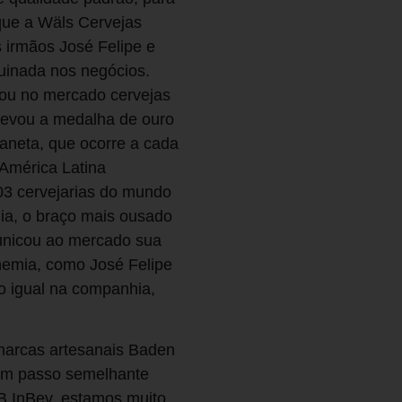
que a Wäls Cervejas
s irmãos José Felipe e
inada nos negócios.
cou no mercado cervejas
 levou a medalha de ouro
aneta, que ocorre a cada
 América Latina
403 cervejarias do mundo
ia, o braço mais ousado
municou ao mercado sua
hemia, como José Felipe
io igual na companhia,
marcas artesanais Baden
hum passo semelhante
B InBev, estamos muito