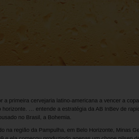
…
a primeira cervejaria latino-americana a vencer a cop
lo horizonte. … entende a estratégia da AB InBev de rapi
ousado no Brasil, a Bohemia.
o na região da Pampulha, em Belo Horizonte, Minas G
999 e ela começou produzindo apenas um chope pilsen d