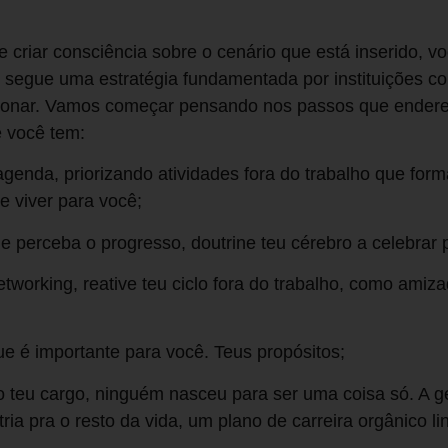
e criar consciência sobre o cenário que está inserido, v
 segue uma estratégia fundamentada por instituições co
icionar. Vamos começar pensando nos passos que ender
 você tem:
genda, priorizando atividades fora do trabalho que for
de viver para você;
 perceba o progresso, doutrine teu cérebro a celebra
tworking, reative teu ciclo fora do trabalho, como amiza
e é importante para você. Teus propósitos;
 teu cargo, ninguém nasceu para ser uma coisa só. A ge
a pra o resto da vida, um plano de carreira orgânico lin