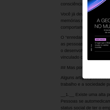
consciência gera maior 
Você já deve ter ouvido
memórias numa caixa de 
comportamento é entende
O “enredamento” é um ter
as pessoas se tornam con
o desenvolvimento de um 
vinculado com a autentic
## Mas por que isso aco
Alguns artigos publicad
trabalho e a sociedade p
__1.__ Existe uma alta p
Pessoas se automedicam 
status social de ter o e