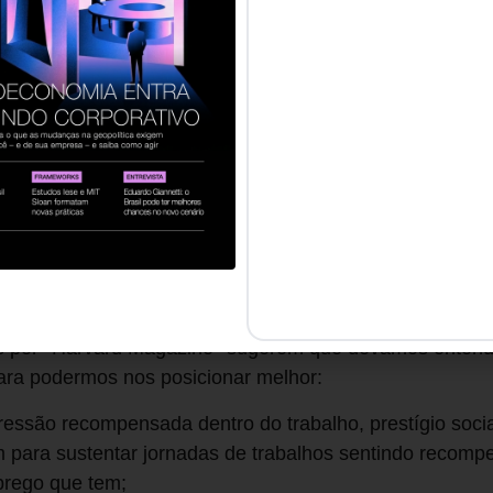
dissonância cognitiva, nos deixando confusos sobre qu
 alguém dizer “deixe seus problemas em casa”, mas nin
sapatos em casa. Portanto, a melhor forma de lidar com
ndo que sua existência não depende de um holerite.
mo utilizada pela psicologia para descrever situações e
fusas. Neste sentido, as identidades individuais perde
senso de identidade que seria estável e independente. 
idade.
ntece?
os por *Harvard Magazine* sugerem que devamos entend
ara podermos nos posicionar melhor:
ressão recompensada dentro do trabalho, prestígio soci
para sustentar jornadas de trabalhos sentindo recomp
mprego que tem;