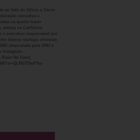
k no Vale do Silício e Sócio
ducação executiva e
radas na quarta maior
, ambas na Califórnia.
 o executivo responsável por
bém liderou startups chinesas
a ONG chancelada pela ONU e
o Instagram -
 Brain No Gain]
Ka6R?si=QLRGTDmPSo-