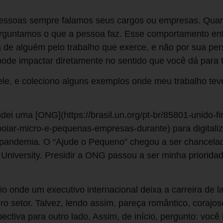
ssoas sempre falamos seus cargos ou empresas. Qua
rguntamos o que a pessoa faz. Esse comportamento enf
 de alguém pelo trabalho que exerce, e não por sua per
 pode impactar diretamente no sentido que você dá para t
ele, e coleciono alguns exemplos onde meu trabalho tev
ndei uma [ONG](https://brasil.un.org/pt-br/85801-unido-
oiar-micro-e-pequenas-empresas-durante) para digitali
 pandemia. O “Ajude o Pequeno” chegou a ser chancela
 University. Presidir a ONG passou a ser minha priori
o onde um executivo internacional deixa a carreira de l
ro setor. Talvez, lendo assim, pareça romântico, corajos
ctiva para outro lado. Assim, de início, pergunto: você l