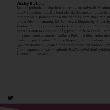
Wesley Barbosa
Saiu da periferia de Maceió e se tornou executivo do Faceboo
da XP Investimentos. É o fundador da Become, empresa de e
corporativa. É professor de Neurociências, com aulas minist
universidade do mundo, UC Berkeley, e Singularity University
Também é professor convidado da Fundação Dom Cabral. Foi
trazer o Baidu (o Google chinês) para a América Latina. Tam
de games sociais, como o Colheita Feliz, e o idealizador d
acelerada por Stanford, Ajude o Pequeno. Siga o colunista n
[@wesleybarbosa] - e ouça o podcast de Wesley Barbosa, [No
(https://open.spotify.com/episode/3LzGWqyWnLSo07gwUk
1bOS5FJrdmA&nd=1),