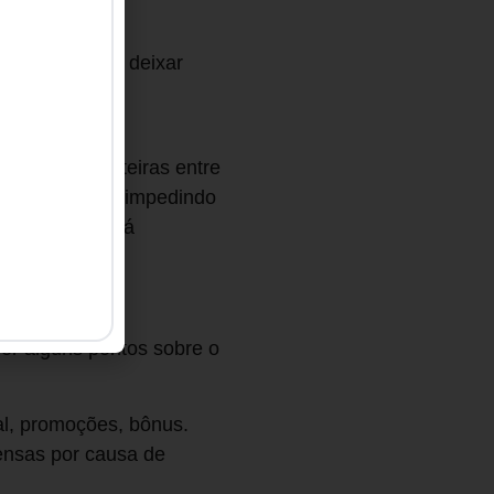
em somos.
guém consegue deixar
 seu próprio
m que as fronteiras entre
m importância, impedindo
Esse fator está
er alguns pontos sobre o
al, promoções, bônus.
ensas por causa de