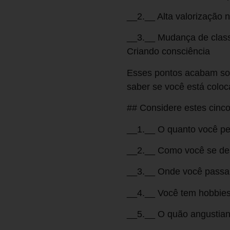
__2.__ Alta valorização 
__3.__ Mudança de class
Criando consciência
Esses pontos acabam sob
saber se você está coloc
## Considere estes cinco
__1.__ O quanto você pen
__2.__ Como você se des
__3.__ Onde você passa 
__4.__ Você tem hobbies 
__5.__ O quão angustian