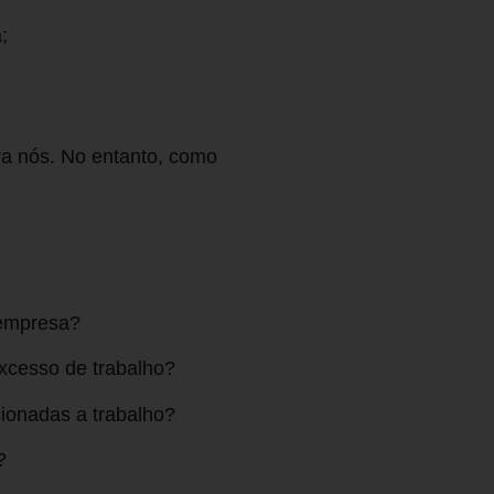
;
ra nós. No entanto, como
 empresa?
xcesso de trabalho?
cionadas a trabalho?
?