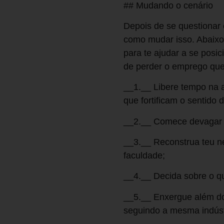
## Mudando o cenário
Depois de se questionar 
como mudar isso. Abaixo
para te ajudar a se pos
de perder o emprego que
__1.__ Libere tempo na a
que fortificam o sentido 
__2.__ Comece devagar e
__3.__ Reconstrua teu ne
faculdade;
__4.__ Decida sobre o qu
__5.__ Enxergue além do
seguindo a mesma indústri