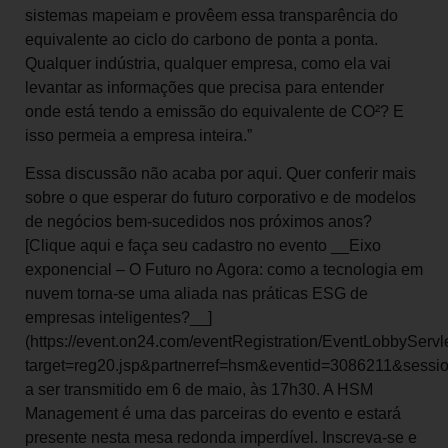
sistemas mapeiam e provêem essa transparência do
equivalente ao ciclo do carbono de ponta a ponta.
Qualquer indústria, qualquer empresa, como ela vai
levantar as informações que precisa para entender
onde está tendo a emissão do equivalente de CO²? E
isso permeia a empresa inteira.”
Essa discussão não acaba por aqui. Quer conferir mais
sobre o que esperar do futuro corporativo e de modelos
de negócios bem-sucedidos nos próximos anos?
[Clique aqui e faça seu cadastro no evento __Eixo
exponencial – O Futuro no Agora: como a tecnologia em
nuvem torna-se uma aliada nas práticas ESG de
empresas inteligentes?__]
(https://event.on24.com/eventRegistration/EventLobbyServl
target=reg20.jsp&partnerref=hsm&eventid=3086211&se
a ser transmitido em 6 de maio, às 17h30. A HSM
Management é uma das parceiras do evento e estará
presente nesta mesa redonda imperdível. Inscreva-se e