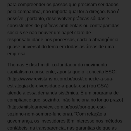
para compreender os passos que precisam ser dados
pela companhia, não importa qual for a direção. Não é
possível, portanto, desenvolver práticas sólidas e
consistentes de políticas ambientais ou contrapartidas
sociais se não houver um papel claro de
responsabilidade nos processos, dada a abrangência
quase universal do tema em todas as áreas de uma
empresa.
Thomas Eckschmidt, co-fundador do movimento
capitalismo consciente, aponta que o [conceito ESG]
(https://www.revistahsm.com.br/post/conecte-a-sua-
estrategia-de-diversidade-a-pauta-esg) (ou GSA)
atende a essa demanda sistêmica. É um programa de
compliance que, sozinho, [não funciona no longo prazo]
(https://mitsloanreview.com.br/post/por-que-esg-
sozinho-nem-sempre-funciona). “Com relação à
governança, os investidores têm interesse nos métodos
contábeis, na transparência, nas garantias de que as