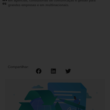
em agências, consultorias de comunicação e gestão para
es
grandes empresas e em multinacionais.
Compartilhar: