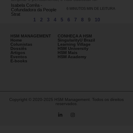
Isabela Corrêa -
6 MINUTOS MIN DE LEITURA
Cofundadora da People
Strat
1
2
3
4
5
6
7
8
9
10
HSM MANAGEMENT
CONHEÇA A HSM
Home
SingularityU Brazil
Colunistas
Learning Village
Dossiês
HSM University
Artigos
HSM Mais
Eventos
HSM Academy
E-books
Copyright © 2020-2025 HSM Management. Todos os direitos
reservados.