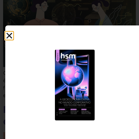
Contratar um plano de saúde não basta. A expectativa
é, cada vez mais, fazer uma gestão do bem-estar dos
funcionários (não apenas gestão dos custos de saúde),
e isso começa com um bom planejamento
Prepare-se para a
emergência climática