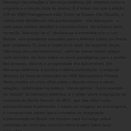
liderança nas relações e liderança sistêmica (de sistemas como a
empresa e o mundo onde se insere). E é sobre isso que a edição
159 de HSM Management trata. Como se fossem três Dossiês, a
revista está dividida em três partes/seções - três lideranças - e
cada parte contém desafios e soluções-chave. Na primeira parte,
na seção “liderança de si”, destaca-se a entrevista com o Luiz
Meisler, vice-presidente executivo para a América Latina da Oracle,
que completou 70 anos e continua na ativa. Na segunda seção,
“liderança dos relacionamentos”, além de outros ótimos artigos,
você encontra um texto sobre os novos paradigmas para a gestão
das pessoas, visando a prosperidade dos funcionários. Em
liderança sistêmica, a terceira e última parte/seção, o artigo de
abertura da head de conteúdos de HSM Management Poliana
Abreu mostra um novo olhar sobre o desafio macro e novas
soluções, sintetizadas na palavra “convergência”. Outro exemplo
no “dossiê” da liderança sistêmica, é o artigo sobre imaginação de
coautoria do Martin Reeves, do BCG, que fala sobre como
estruturalmente implementar o hábito de imaginar na sua empresa,
e conversa com vários casos concretos de imaginação
implementada no Brasil. Um terceiro caso é o artigo sobre
correções de rumo que inclui um ótimo quadro sobre fazer