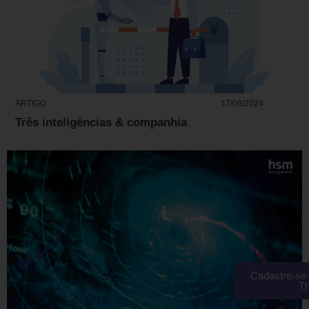
ARTIGO
17/06/2024
Três inteligências & companhia
Cadastre-se 
T