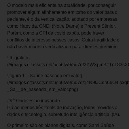
O modelo mais eficiente na atualidade, por conseguir
promover algum alinhamento em torno do valor para o
paciente, é o da verticalização, adotado por empresas
como Hapvida, GNDI (Notre Dame) e Prevent Sênior.
Porém, como a CPI da covid expôs, pode haver
conflitos de interesse nesses casos. Outra fragilidade é
não haver modelo verticalizado para clientes premium.
![6. grafico]
(//images.ctfassets.net/ucp6tw9r5u7d/2YWXpmB1TnL83s
![figura 1 – Saúde baseada em valor]
(//images.ctfassets.net/ucp6tw9r5u7d/14N9tJCdn66O4iax
_Sa__de_baseada_em_valor.png)
### Onde estão inovando
Há ao menos três fronts de inovação, todos movidos a
dados e tecnologia, sobretudo inteligência artificial (IA).
O primeiro são os planos digitais, como Sami Saúde