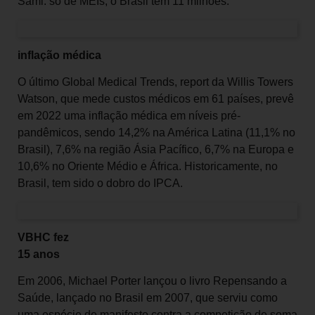
Sami: só de MEIs, o Brasil tem 11 milhões.
inflação médica
O último Global Medical Trends, report da Willis Towers
Watson, que mede custos médicos em 61 países, prevê
em 2022 uma inflação médica em níveis pré-
pandêmicos, sendo 14,2% na América Latina (11,1% no
Brasil), 7,6% na região Ásia Pacífico, 6,7% na Europa e
10,6% no Oriente Médio e África. Historicamente, no
Brasil, tem sido o dobro do IPCA.
VBHC fez
15 anos
Em 2006, Michael Porter lançou o livro Repensando a
Saúde, lançado no Brasil em 2007, que serviu como
uma espécie de manifesto contra a competição de soma