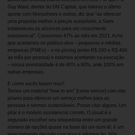
Guy Ward, diretor do DN Capital, que liderou o último
aporte com Monashees e outros, diz que “ao oferecer
uma proposta melhor a preços acessíveis, a Sami
estabeleceu os alicerces para um crescimento
exponencial”. Crescemos 47% ao mês em 2021. Acho
que acertamos no público-alvo – pequenas e médias
empresas (PMEs) – e no pricing (entre R$ 200 e R$ 400
ao mês por pessoa) e estamos acertando na execução
– nossa sinistralidade é de 40% a 60%, ante 100% em
outras empresas.
E como vocês fazem isso?
Temos um material “how to win” [como vencer] com oito
pilares para oferecer um serviço melhor para as
pessoas e sermos sustentáveis. Posso citar alguns. Um
pilar é o modelo assistencial correto. O usual é o
segurado escolher seu ortopedista entre um grande
número de opções quase na base do uni-duni-tê; é um
leigo tomando decisão com pouca informação. Nós