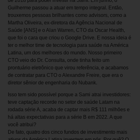
de 2018 para poder investir na Sami. Em junho, o
Guilherme passou a atuar em tempo integral. Então,
trouxemos pessoas brilhantes como advisors, como a
Martha Oliveira, ex-diretora da Agência Nacional de
Saúde [ANS] e o Alan Warren, CTO da Oscar Health,
que foi o cara que criou o Google Drive. E nossa ideia é
ter o melhor time de tecnologia para saúde na América
Latina, um dos melhores do mundo. Nosso primeiro
CTO veio do Dr. Consulta, onde tinha feito um
prontuário eletrônico que virou referência, e acabamos
de contratar para CTO o Alexandre Freire, que era o
diretor sênior de engenharia do Nubank.
Isso tem sido possível porque a Sami atrai investidores:
teve captação recorde no setor de saúde Latam na
rodada série A, acaba de captar mais R$ 111 milhões e
há altas expectativas para a série B em 2022. A que
você atribui?
De fato, quatro dos cinco fundos de investimento mais
ativos da América Latina investem em nós. Por quê? O