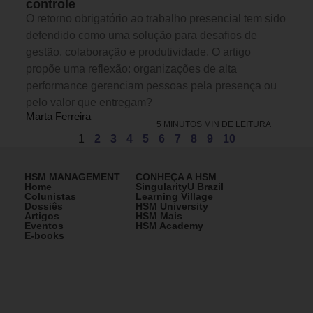
controle
O retorno obrigatório ao trabalho presencial tem sido
defendido como uma solução para desafios de
gestão, colaboração e produtividade. O artigo
propõe uma reflexão: organizações de alta
performance gerenciam pessoas pela presença ou
pelo valor que entregam?
Marta Ferreira
5 MINUTOS MIN DE LEITURA
1
2
3
4
5
6
7
8
9
10
HSM MANAGEMENT
CONHEÇA A HSM
Home
SingularityU Brazil
Colunistas
Learning Village
Dossiês
HSM University
Artigos
HSM Mais
Eventos
HSM Academy
E-books