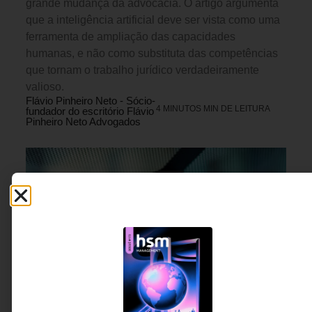
grande mudança da advocacia. O artigo argumenta
que a inteligência artificial deve ser vista como uma
ferramenta de ampliação das capacidades
humanas, e não como substituta das competências
que tornam o trabalho jurídico verdadeiramente
valioso.
Flávio Pinheiro Neto - Sócio-
4 MINUTOS MIN DE LEITURA
fundador do escritório Flávio
Pinheiro Neto Advogados