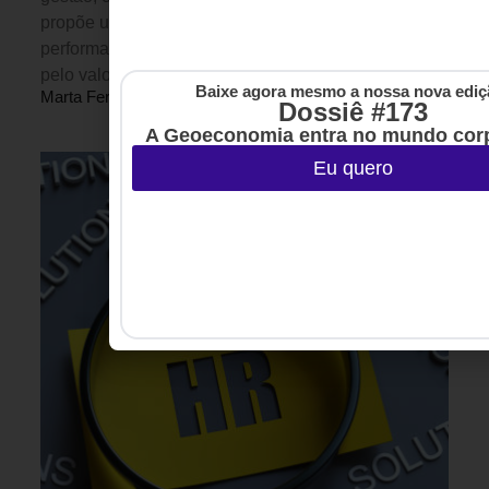
propõe uma reflexão: organizações de alta
performance gerenciam pessoas pela presença ou
pelo valor que entregam?
Baixe agora mesmo a nossa nova ediç
Marta Ferreira
Dossiê #173
5 MINUTOS MIN DE LEITURA
A Geoeconomia entra no mundo corp
Eu quero