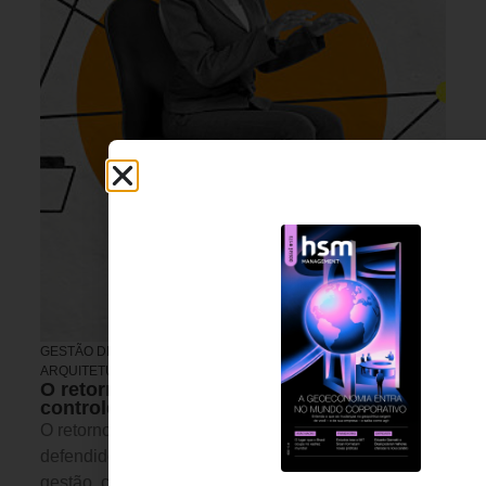
GESTÃO DE PESSOAS &
4 DE AGOSTO DE 2026 14H00
ARQUITETURA DE TRABALHO
O retorno ao escritório e a ilusão do
controle
O retorno obrigatório ao trabalho presencial tem sido
defendido como uma solução para desafios de
gestão, colaboração e produtividade. O artigo