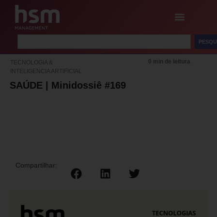
PESQU
0 min de leitura
TECNOLOGIA &
INTELIGENCIA ARTIFICIAL
SAÚDE | Minidossiê #169
Compartilhar: