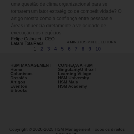
uma questão de clima organizacional para se
tornarem um fator estratégico de competitividade? O
artigo mostra como a confiança entre pessoas e
áreas influencia diretamente a velocidade de
execução dos negócios.
Felipe Calbucci - CEO
4 MINUTOS MIN DE LEITURA
Latam TotalPass
1
2
3
4
5
6
7
8
9
10
HSM MANAGEMENT
CONHEÇA A HSM
Home
SingularityU Brazil
Colunistas
Learning Village
Dossiês
HSM University
Artigos
HSM Mais
Eventos
HSM Academy
E-books
Copyright © 2020-2025 HSM Management. Todos os direitos
reservados.