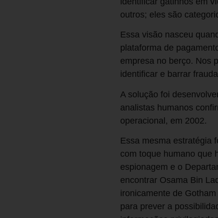
identificar gatinhos em
outros; eles são categori
Essa visão nasceu quand
plataforma de pagamento
empresa no berço. Nos p
identificar e barrar fra
A solução foi desenvolve
analistas humanos confir
operacional, em 2002.
Essa mesma estratégia fo
com toque humano que ho
espionagem e o Departam
encontrar Osama Bin Lade
ironicamente de Gotham 
para prever a possibilid