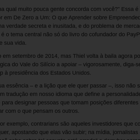
na qual muito pouca gente concorda com você?” Essa é 
eitor em De Zero a Um: O que Aprender sobre Empreende
uma verdade secreta e inusitada, e do problema de merc
é o tema central não só do livro do cofundador do Pay
e sua vida.
o em setembro de 2014, mas Thiel volta à baila agora p
gica do Vale do Silício a apoiar – vigorosamente, diga-s
p à presidência dos Estados Unidos.
a essência – e a lição que ele quer passar –, isso não s
sem tradução em nosso idioma que define a personalidad
o para designar pessoas que tomam posições diferentes
r com o que pensam os outros.
por exemplo, contrarians são aqueles investidores que 
r, apostando que elas vão subir; na mídia, jornalistas 