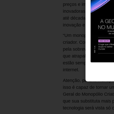
preços e impede que as e
inovadoras. Para ele, ap
até décadas de lucros c
inovação e a fazer plano
“Um monopólio criativo g
criador. Competição signi
pela sobrevivência”, escr
que atrapalha o progress
estão sempre às voltas c
internet.
Atenção, porém: monopóli
isso é capaz de tornar um
Geral do Monopólio Criat
que sua substituta mais
tecnologia será vista só 