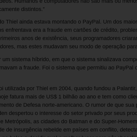
 vídeos. Humanos e computadores não são mais ou meno
camente distintos.”
o Thiel ainda estava montando o PayPal. Um dos maior
s enfrentava era a fraude em cartões de crédito, prob
rimeiros anos de existência, seus programadores criara
udadores, mas estes mudavam seu modo de operação para
r um sistema híbrido, em que o sistema sinalizava comp
mavam a fraude. Foi o sistema que permitiu ao PayPal o
i utilizada por Thiel em 2004, quando fundou a Palantir
je fatura mais de US$ 1 bilhão ao ano e tem como clie
ento de Defesa norte-americano. O rumor de que sua p
n despertou o interesse do setor privado por seus prod
e Metrópolis, as cidades do Batman e do Super-Homem. 
ade de insurgência rebelde em países em conflito, detect