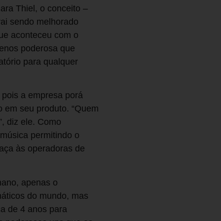
ra Thiel, o conceito –
vai sendo melhorado
 que aconteceu com o
enos poderosa que
tório para qualquer
 pois a empresa porá
ão em seu produto. “Quem
, diz ele. Como
 música permitindo o
aça às operadoras de
mano, apenas o
máticos do mundo, mas
a de 4 anos para