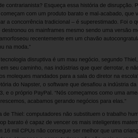
 contrarianista? Esqueça essa história de disrupção. Pa
ue começam com um produto barato e mal-acabado, que 
r a concorrência tradicional – é superestimado. Foi o
e destronou os mainframes mesmo sendo uma versão m
tamorfoseou recentemente em um chavão autocongratula
 ou na moda.”
tecnologia disruptiva é um mau negócio, segundo Thiel,
 em seu caminho, nas indústrias que quer derrotar, e n
os moleques mandados para a sala do diretor na escola”
tória do Napster, o software que desafiou a indústria da
3, e o próprio PayPal. “Nós começamos como uma ame
crescemos, acabamos gerando negócios para elas.”
ra de Thiel: computadores não substituem o trabalho hu
p barato é capaz de vencer os mais inteligentes mate
 16 mil CPUs não consegue ser melhor que uma crianç