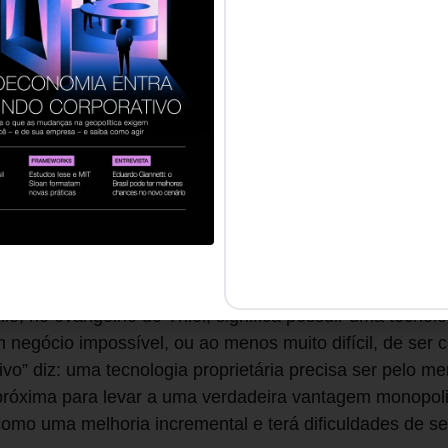
mpresas tenham lucros grandes o suficiente para invest
enas os monopólios criativos levam ao progresso, pois
oncretizada com a dominação total de um mercado é um 
s de longo prazo.
era novos produtos que beneficiam a todos e lucros sus
fica que não há lucro para ninguém, nenhuma diferenciaç
eve Thiel em seu livro. Ele acredita que a livre concorrê
o. Para exemplificar, compara as companhias aéreas, q
om um prejuízo crônico, e o Google, com seu monopólio 
o, no evangelho de Thiel, significa possuir uma tecnolo
 negócio impossível, ou ao menos muito difícil, de ser 
ivo” diz: uma tecnologia proprietária precisa ser pelo 
 próxima para levar a uma verdadeira vantagem monopoli
como uma melhoria incremental e terá dificuldades de se