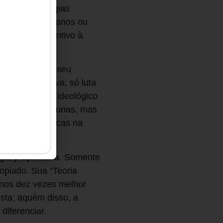
ir em tecnologias
 a promessa de anos ou
poderoso incentivo à
tentáveis para seu
ão significativa; só luta
ncia é um mito ideológico
ue faturam fortunas, mas
virtual de buscas na
gia proprietária. Somente
copiado. Sua “Teoria
menos dez vezes melhor
sta; aquém disso, a
 diferenciar.