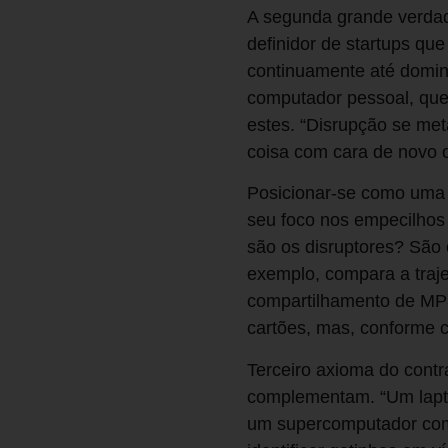
A segunda grande verdade
definidor de startups q
continuamente até domina
computador pessoal, qu
estes. “Disrupção se me
coisa com cara de novo
Posicionar-se como uma 
seu foco nos empecilhos
são os disruptores? São 
exemplo, compara a traje
compartilhamento de MP
cartões, mas, conforme 
Terceiro axioma do cont
complementam. “Um lapto
um supercomputador com