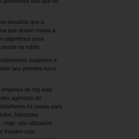
s poderosos uns que os
es desafios que a
lema que quase matou a
m algoritmos para
 burlar os robôs.
ortamentos suspeitos e
bter seu primeiro lucro
, empresa de big data
ntes agências de
lataforma foi usada para
utos, batizados
Hoje, são utilizados
ar fraudes com