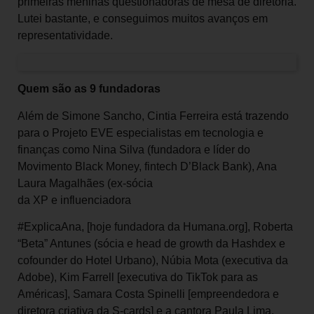
primeiras meninas questionadoras de mesa de diretoria.
Lutei bastante, e conseguimos muitos avanços em
representatividade.
Quem são as 9 fundadoras
Além de Simone Sancho, Cintia Ferreira está trazendo
para o Projeto EVE especialistas em tecnologia e
finanças como Nina Silva (fundadora e líder do
Movimento Black Money, fintech D’Black Bank), Ana
Laura Magalhães (ex-sócia
da XP e influenciadora
#ExplicaAna, [hoje fundadora da Humana.org], Roberta
“Beta” Antunes (sócia e head de growth da Hashdex e
cofounder do Hotel Urbano), Núbia Mota (executiva da
Adobe), Kim Farrell [executiva do TikTok para as
Américas], Samara Costa Spinelli [empreendedora e
diretora criativa da S-cards] e a cantora Paula Lima.