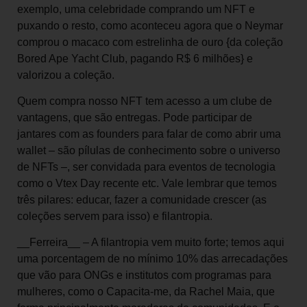
exemplo, uma celebridade comprando um NFT e
puxando o resto, como aconteceu agora que o Neymar
comprou o macaco com estrelinha de ouro {da coleção
Bored Ape Yacht Club, pagando R$ 6 milhões} e
valorizou a coleção.
Quem compra nosso NFT tem acesso a um clube de
vantagens, que são entregas. Pode participar de
jantares com as founders para falar de como abrir uma
wallet – são pílulas de conhecimento sobre o universo
de NFTs –, ser convidada para eventos de tecnologia
como o Vtex Day recente etc. Vale lembrar que temos
três pilares: educar, fazer a comunidade crescer (as
coleções servem para isso) e filantropia.
__Ferreira__ – A filantropia vem muito forte; temos aqui
uma porcentagem de no mínimo 10% das arrecadações
que vão para ONGs e institutos com programas para
mulheres, como o Capacita-me, da Rachel Maia, que