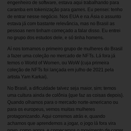
engenheiro de software, estava aqui trabalhando para
caramba em tokenização para games. Eu pensei: tenho
de entrar nesse negócio. Nos EUA e na Ásia o assunto
estava já com bastante relevância, mas no Brasil as
pessoas nem tinham começado a falar disso. Eu entrei
no grupo dos estudos dele, e só tinha homens.
Aí nos tornamos o primeiro grupo de mulheres do Brasil
a fazer uma coleção no mercado de NFTs. Lá fora já
temos o World of Women, ou WoW {cuja primeira
coleção de NFTs foi lançada em julho de 2021 pela
artista Yam Karkai}.
No Brasil, a dificuldade talvez seja maior, sim: temos
uma cultura ainda de colônia {que faz as coisas depois}.
Quando olhamos para o mercado norte-americano ou
para os europeus, vemos muitas mulheres
protagonizando. Aqui corremos atrás e, quando
achamos que aprendemos a jogar, o jogo lá fora vira
novo, como agora, e começamos o movimento de correr