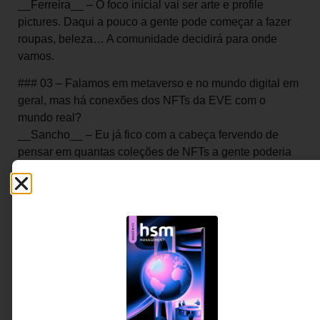
__Ferreira__ – O foco inicial vai ser arte e profile
pictures. Daqui a pouco a gente pode começar a fazer
roupas, beleza… A comunidade decidirá para onde
vamos.
### 03 – Falamos em metaverso e no mundo digital em
geral, mas há conexões dos NFTs da EVE com o
mundo real?
__Sancho__ – Eu já fico com a cabeça fervendo de
pensar em quantas coleções de NFTs a gente poderia
lançar para fundear produtos e negócios na vida real.
Imagine que eu tenho uma empreendedora do sul do
Paraná com uma ideia maravilhosa, com uma fórmula
que ela criou com a família, mas ela não tem funding
para começar aquele negócio. Eu posso emitir uma
coleção de NFTs, várias pessoas vão apoiar aquilo.
O negócio foi lançado? As pessoas que compram NFTs
vão poder dar opinião. Como faz a Sallve, beauty tech
que se define como marca de comunidade.