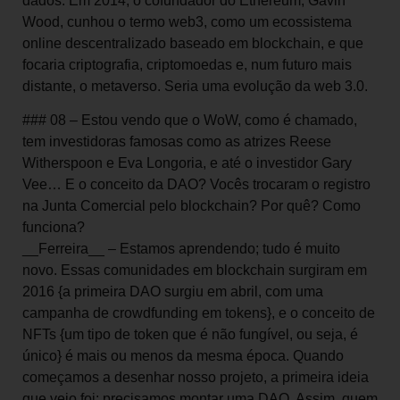
dados. Em 2014, o cofundador do Ethereum, Gavin
Wood, cunhou o termo web3, como um ecossistema
online descentralizado baseado em blockchain, e que
focaria criptografia, criptomoedas e, num futuro mais
distante, o metaverso. Seria uma evolução da web 3.0.
### 08 – Estou vendo que o WoW, como é chamado,
tem investidoras famosas como as atrizes Reese
Witherspoon e Eva Longoria, e até o investidor Gary
Vee… E o conceito da DAO? Vocês trocaram o registro
na Junta Comercial pelo blockchain? Por quê? Como
funciona?
__Ferreira__ – Estamos aprendendo; tudo é muito
novo. Essas comunidades em blockchain surgiram em
2016 {a primeira DAO surgiu em abril, com uma
campanha de crowdfunding em tokens}, e o conceito de
NFTs {um tipo de token que é não fungível, ou seja, é
único} é mais ou menos da mesma época. Quando
começamos a desenhar nosso projeto, a primeira ideia
que veio foi: precisamos montar uma DAO. Assim, quem