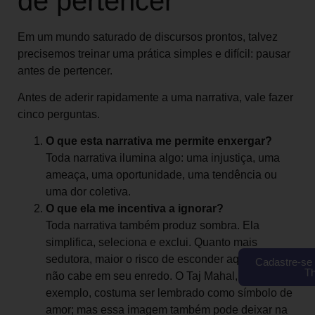
de pertencer
Em um mundo saturado de discursos prontos, talvez
precisemos treinar uma prática simples e difícil: pausar
antes de pertencer.
Antes de aderir rapidamente a uma narrativa, vale fazer
cinco perguntas.
O que esta narrativa me permite enxergar?
Toda narrativa ilumina algo: uma injustiça, uma
ameaça, uma oportunidade, uma tendência ou
uma dor coletiva.
O que ela me incentiva a ignorar?
Toda narrativa também produz sombra. Ela
simplifica, seleciona e exclui. Quanto mais
sedutora, maior o risco de esconder aquilo que
Cadastre-se 
T
não cabe em seu enredo. O Taj Mahal, por
exemplo, costuma ser lembrado como símbolo de
amor; mas essa imagem também pode deixar na