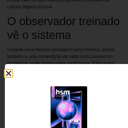
cultura organizacional.
O observador treinado
vê o sistema
Durante essa mesma passagem pela Polônia, assisti
também a uma competição de salto com cavalos em
Kozienice, onde minha prima participava. Para quem
observa de fora, pode parecer simples: cavalo,
obstáculo, salto. Mas essa é apenas a superfície visível.
Quem conhece minimamente aquele universo percebe
outra coisa. Cada cavalo tem temperamento, ritmo,
sensibilidade e história. Alguns respondem melhor a
uma mão mais leve. Outros precisam de uma condução
mais firme. Alguns se acalmam com confiança; outros
se desorganizam diante de excesso de pressão. O bom