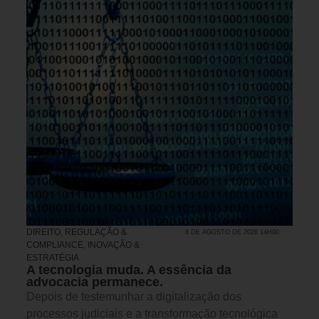
DIREITO, REGULAÇÃO &
8 DE AGOSTO DE 2026 14H00
COMPLIANCE
,
INOVAÇÃO &
ESTRATÉGIA
A tecnologia muda. A essência da
advocacia permanece.
Depois de testemunhar a digitalização dos
processos judiciais e a transformação tecnológica