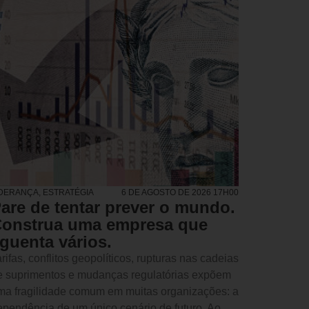
IDERANÇA
,
ESTRATÉGIA
6 DE AGOSTO DE 2026 17H00
are de tentar prever o mundo.
onstrua uma empresa que
guenta vários.
rifas, conflitos geopolíticos, rupturas nas cadeias
e suprimentos e mudanças regulatórias expõem
ma fragilidade comum em muitas organizações: a
ependência de um único cenário de futuro. Ao