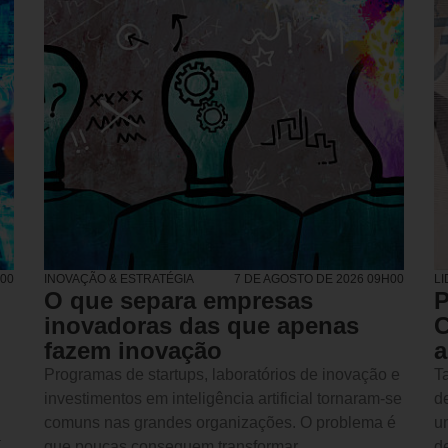
H00
INOVAÇÃO & ESTRATÉGIA
7 DE AGOSTO DE 2026 09H00
L
O que separa empresas
P
inovadoras das que apenas
C
fazem inovação
a
Programas de startups, laboratórios de inovação e
Ta
investimentos em inteligência artificial tornaram-se
d
comuns nas grandes organizações. O problema é
u
a
que poucas conseguem transformar
d