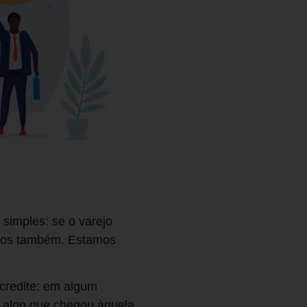
simples: se o varejo
emos também. Estamos
credite: em algum
 algo que chegou àquela