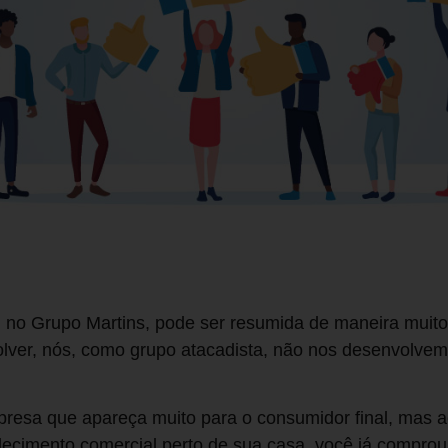
 no Grupo Martins, pode ser resumida de maneira muito 
volver, nós, como grupo atacadista, não nos desenvolv
resa que apareça muito para o consumidor final, mas a
cimento comercial perto de sua casa, você já comprou