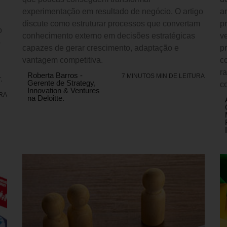
experimentação em resultado de negócio. O artigo
an
discute como estruturar processos que convertam
p
o
conhecimento externo em decisões estratégicas
v
o
capazes de gerar crescimento, adaptação e
p
vantagem competitiva.
c
r
Roberta Barros -
7 MINUTOS MIN DE LEITURA
.
Gerente de Strategy,
c
Innovation & Ventures
URA
na Deloitte.