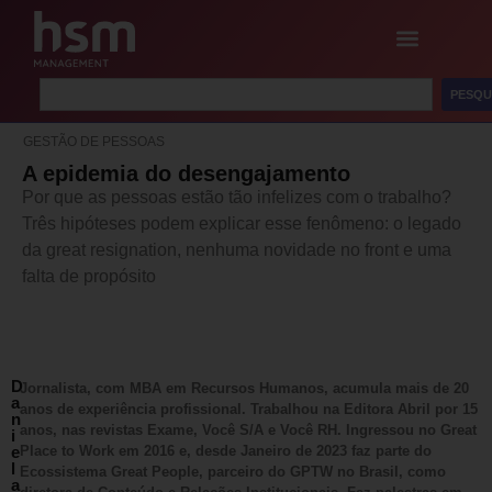
PESQU
GESTÃO DE PESSOAS
A epidemia do desengajamento
Por que as pessoas estão tão infelizes com o trabalho?
Três hipóteses podem explicar esse fenômeno: o legado
da great resignation, nenhuma novidade no front e uma
falta de propósito
D
Jornalista, com MBA em Recursos Humanos, acumula mais de 20
a
anos de experiência profissional. Trabalhou na Editora Abril por 15
n
anos, nas revistas Exame, Você S/A e Você RH. Ingressou no Great
i
e
Place to Work em 2016 e, desde Janeiro de 2023 faz parte do
l
Ecossistema Great People, parceiro do GPTW no Brasil, como
a