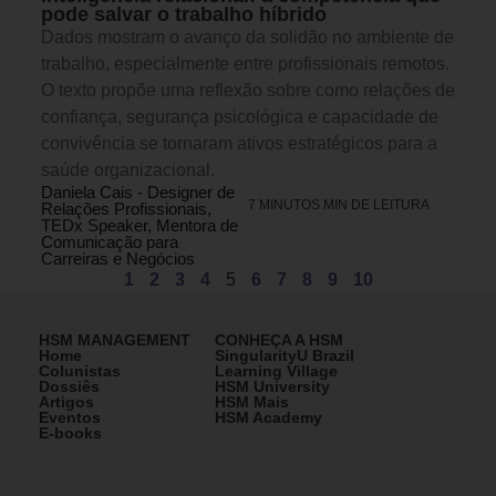
pode salvar o trabalho híbrido
Dados mostram o avanço da solidão no ambiente de
trabalho, especialmente entre profissionais remotos.
O texto propõe uma reflexão sobre como relações de
confiança, segurança psicológica e capacidade de
convivência se tornaram ativos estratégicos para a
saúde organizacional.
Daniela Cais - Designer de
7 MINUTOS MIN DE LEITURA
Relações Profissionais,
TEDx Speaker, Mentora de
Comunicação para
Carreiras e Negócios
1
2
3
4
5
6
7
8
9
10
HSM MANAGEMENT
CONHEÇA A HSM
Home
SingularityU Brazil
Colunistas
Learning Village
Dossiês
HSM University
Artigos
HSM Mais
Eventos
HSM Academy
E-books