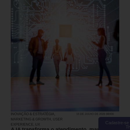
INOVAÇÃO & ESTRATÉGIA
,
15 DE JULHO DE 2026 08H00
MARKETING & GROWTH
,
USER
Cadastre-se 
EXPERIENCE, UX
T
A IA transforma o atendimento, mas são as