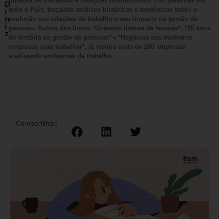
diretora de Conteúdo e Relações Institucionais. Faz palestras em
D
todo o País, traçando análises históricas e tendências sobre a
i
n
evolução nas relações de trabalho e seu impacto na gestão de
i
pessoas. Autora dos livros: *Grandes líderes de lessoas*, *25 anos
z
de história da gestão de pessoas* e *Negócios nas melhores
empresas para trabalhar*, já visitou mais de 200 empresas
analisando ambientes de trabalho.
Compartilhar: