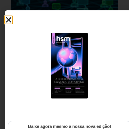
MARKETING & GROWTH
,
16 DE JULHO DE 2026 14H00
ESTRATÉGIA
Mundial de futebol: a guerra pela atenção
sobe na mesma proporção do seu CAC
Copa do Mundo, Olimpíadas, Super Bowl ou Black
Friday: toda vez que a atenção coletiva se concentra
em um grande evento, o mercado de mídia muda de
Baixe agora mesmo a nossa nova edição!
comportamento. Entender esse movimento pode ser