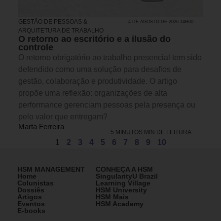
GESTÃO DE PESSOAS &
4 DE AGOSTO DE 2026 14H00
ARQUITETURA DE TRABALHO
O retorno ao escritório e a ilusão do
controle
O retorno obrigatório ao trabalho presencial tem sido
defendido como uma solução para desafios de
gestão, colaboração e produtividade. O artigo
propõe uma reflexão: organizações de alta
performance gerenciam pessoas pela presença ou
pelo valor que entregam?
Marta Ferreira
5 MINUTOS MIN DE LEITURA
1
2
3
4
5
6
7
8
9
10
HSM MANAGEMENT
CONHEÇA A HSM
Home
SingularityU Brazil
Colunistas
Learning Village
Dossiês
HSM University
Artigos
HSM Mais
Eventos
HSM Academy
E-books