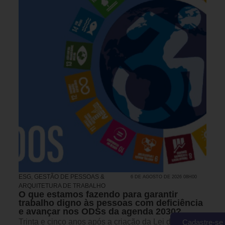
ESG
,
GESTÃO DE PESSOAS &
6 DE AGOSTO DE 2026 08H00
ARQUITETURA DE TRABALHO
O que estamos fazendo para garantir
trabalho digno às pessoas com deficiência
e avançar nos ODSs da agenda 2030?
Trinta e cinco anos após a criação da Lei de Cotas,
Cadastre-se 