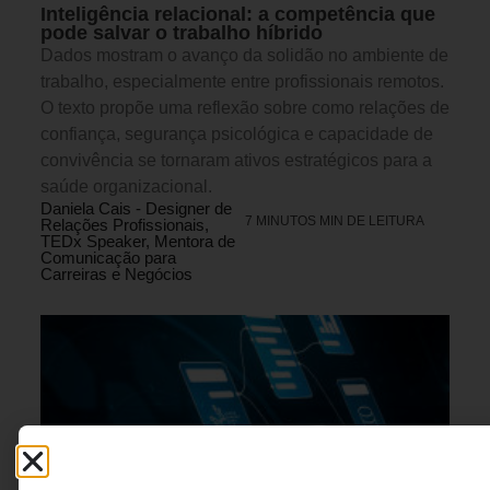
Inteligência relacional: a competência que
pode salvar o trabalho híbrido
Dados mostram o avanço da solidão no ambiente de
trabalho, especialmente entre profissionais remotos.
O texto propõe uma reflexão sobre como relações de
confiança, segurança psicológica e capacidade de
convivência se tornaram ativos estratégicos para a
saúde organizacional.
Daniela Cais - Designer de
7 MINUTOS MIN DE LEITURA
Relações Profissionais,
TEDx Speaker, Mentora de
Comunicação para
Carreiras e Negócios