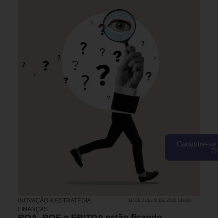
Cadastre-se 
T
INOVAÇÃO & ESTRATÉGIA
,
11 DE JULHO DE 2026 14H00
FINANÇAS
ROA, ROE e EBITDA estão ficando