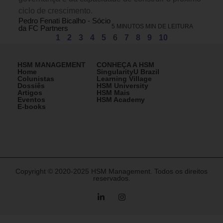
ciclo de crescimento.
Pedro Fenati Bicalho - Sócio
5 MINUTOS MIN DE LEITURA
da FC Partners
1
2
3
4
5
6
7
8
9
10
HSM MANAGEMENT
CONHEÇA A HSM
Home
SingularityU Brazil
Colunistas
Learning Village
Dossiês
HSM University
Artigos
HSM Mais
Eventos
HSM Academy
E-books
Copyright © 2020-2025 HSM Management. Todos os direitos
reservados.