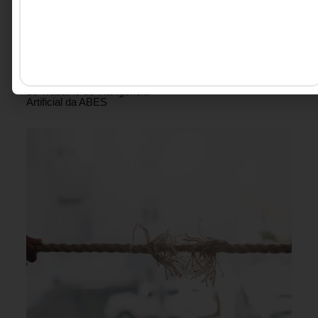
lugar: dados, contexto e capacidade de decisão.
Ale Fu - Executiva de
7 MINUTOS MIN DE LEITURA
Tecnologia, Professora,
Palestrante, além de
coordenadora da Comissão
de Estratégia e Inovação do
IBGC e membro do Grupo
de Trabalho de Inteligência
Artificial da ABES