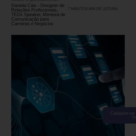
Daniela Cais - Designer de
7 MINUTOS MIN DE LEITURA
Relações Profissionais,
TEDx Speaker, Mentora de
Comunicação para
Carreiras e Negócios
Cadastre-se 
T