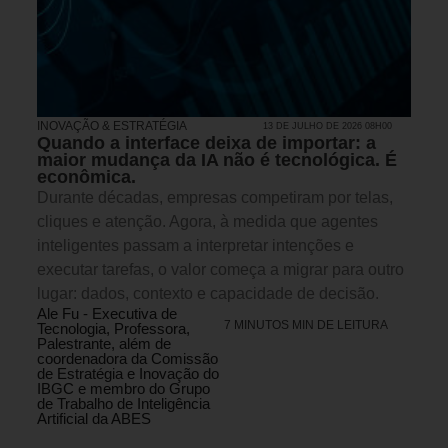
INOVAÇÃO & ESTRATÉGIA
13 DE JULHO DE 2026 08H00
Quando a interface deixa de importar: a
maior mudança da IA não é tecnológica. É
econômica.
Durante décadas, empresas competiram por telas,
cliques e atenção. Agora, à medida que agentes
inteligentes passam a interpretar intenções e
executar tarefas, o valor começa a migrar para outro
lugar: dados, contexto e capacidade de decisão.
Ale Fu - Executiva de
7 MINUTOS MIN DE LEITURA
Tecnologia, Professora,
Palestrante, além de
coordenadora da Comissão
de Estratégia e Inovação do
IBGC e membro do Grupo
de Trabalho de Inteligência
Artificial da ABES