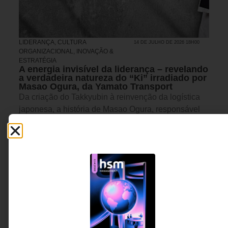
LIDERANÇA
,
CULTURA
14 DE JULHO DE 2026 18H00
ORGANIZACIONAL
,
INOVAÇÃO &
ESTRATÉGIA
A energia invisível da liderança – revelando
a verdadeira natureza do “Ki” irradiado por
Masao Ogura, da Yamato Transport
Da criação do Takkyubin à reinvenção da logística
japonesa, a história de Masao Ogura, responsável
por transformar a Yamato Transport em um dos
maiores cases de inovação logística do Japão. Este
artigo revela como os princípios das artes marciais
podem oferecer novas perspectivas sobre cultura
organizacional, inovação, tomada de decisão e
liderança em tempos de transformação.
Kei Izawa - 7º Dan de Aikikai
16 MINUTOS MIN DE LEITURA
e ex-presidente da
Federação Internacional de
Aikido