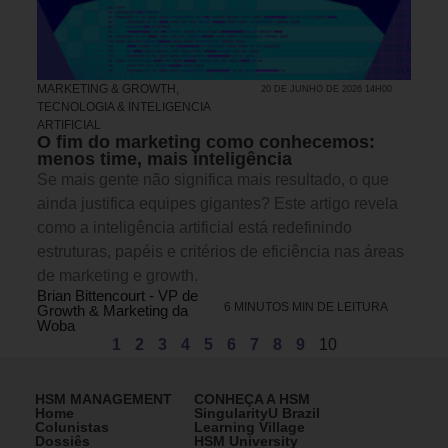
MARKETING & GROWTH
,
20 DE JUNHO DE 2026 14H00
TECNOLOGIA & INTELIGENCIA
ARTIFICIAL
O fim do marketing como conhecemos:
menos time, mais inteligência
Se mais gente não significa mais resultado, o que
ainda justifica equipes gigantes? Este artigo revela
como a inteligência artificial está redefinindo
estruturas, papéis e critérios de eficiência nas áreas
de marketing e growth.
Brian Bittencourt - VP de
6 MINUTOS MIN DE LEITURA
Growth & Marketing da
Woba
1
2
3
4
5
6
7
8
9
10
HSM MANAGEMENT
CONHEÇA A HSM
Home
SingularityU Brazil
Colunistas
Learning Village
Dossiês
HSM University