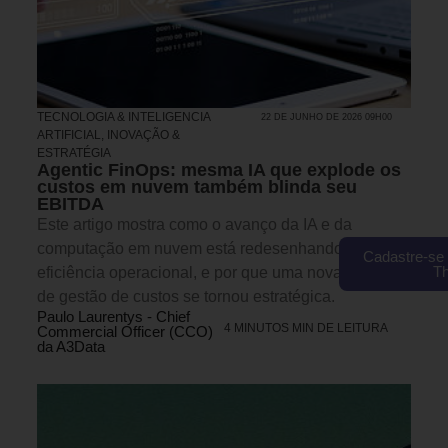
TECNOLOGIA & INTELIGENCIA
22 DE JUNHO DE 2026 09H00
ARTIFICIAL
,
INOVAÇÃO &
ESTRATÉGIA
Agentic FinOps: mesma IA que explode os
custos em nuvem também blinda seu
EBITDA
Este artigo mostra como o avanço da IA e da
computação em nuvem está redesenhando a
Cadastre-se 
T
eficiência operacional, e por que uma nova geração
de gestão de custos se tornou estratégica.
Paulo Laurentys - Chief
4 MINUTOS MIN DE LEITURA
Commercial Officer (CCO)
da A3Data