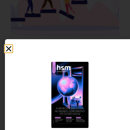
MARKETING & GROWTH
,
23 DE JUNHO DE 2026 14H00
ESTRATÉGIA
,
LIDERANÇA
O equilíbrio entre metas que desafiam e
metas que bloqueiam o desempenho das
equipes
Uma meta mal definida não impulsiona, trava. Este
artigo revela como metas mal calibradas podem
desconectar equipes e comprometer resultados,
mostrando que o verdadeiro desafio da liderança
está em equilibrar ambição e viabilidade para
sustentar desempenho ao longo do tempo.
Denise Joaquim Marques -
5 MINUTOS MIN DE LEITURA
Consultora de negócios
especializada em Vendas e
Marketing