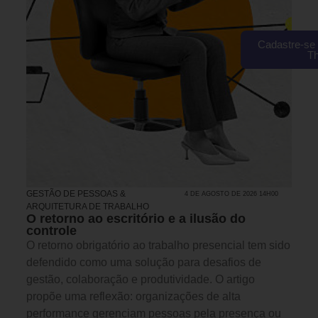
Cadastre-se 
T
GESTÃO DE PESSOAS &
4 DE AGOSTO DE 2026 14H00
ARQUITETURA DE TRABALHO
O retorno ao escritório e a ilusão do
controle
O retorno obrigatório ao trabalho presencial tem sido
defendido como uma solução para desafios de
gestão, colaboração e produtividade. O artigo
propõe uma reflexão: organizações de alta
performance gerenciam pessoas pela presença ou