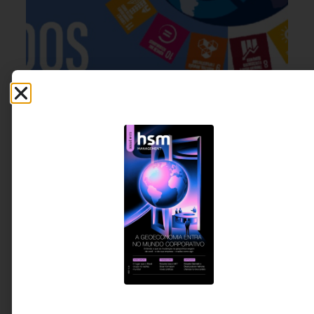
ESG
,
GESTÃO DE PESSOAS &
6 DE AGOSTO DE 2026 08H00
ARQUITETURA DE TRABALHO
O que estamos fazendo para garantir
trabalho digno às pessoas com deficiência
e avançar nos ODSs da agenda 2030?
Trinta e cinco anos após a criação da Lei de Cotas,
a inclusão de pessoas com deficiência no mercado
de trabalho continua sendo medida principalmente
pelo número de contratações. O desafio agora é
outro: garantir experiências de trabalho dignas,
acessíveis e capazes de promover desenvolvimento,
pertencimento e crescimento profissional.
Carolina Ignarra - CEO da
5 MINUTOS MIN DE LEITURA
Talento Incluir