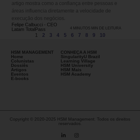
artigo mostra como a confiança entre pessoas e
áreas influencia diretamente a velocidade de
execução dos negócios.
Felipe Calbucci - CEO
4 MINUTOS MIN DE LEITURA
Latam TotalPass
1
2
3
4
5
6
7
8
9
10
HSM MANAGEMENT
CONHEÇA A HSM
Home
SingularityU Brazil
Colunistas
Learning Village
Dossiês
HSM University
Artigos
HSM Mais
Eventos
HSM Academy
E-books
Copyright © 2020-2025 HSM Management. Todos os direitos
reservados.