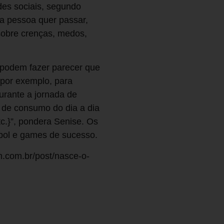
es sociais, segundo
a pessoa quer passar,
obre crenças, medos,
 podem fazer parecer que
 por exemplo, para
urante a jornada de
 de consumo do dia a dia
tc.}”, pondera Senise. Os
ebol e games de sucesso.
m.com.br/post/nasce-o-