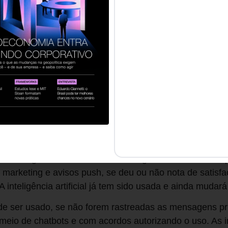
 “São necessários profissionais que saibam conectar o
iva.”
vallari Nunes, concorda e ressalta a importância dos d
 que constituem um aprofundamento das informações, m
amentos alardeados nas redes sociais e os dados forne
as vezes é feita. Além disso, ela enfatiza o valor do tr
da área de inteligência dos clientes para integrar inform
mbém já tem feito análises integrando dados ecométric
uisa) com econométricos (de vendas, investimentos etc.
a ainda o tema de satisfação do cliente – hoje é possíve
os de negócio. Como o cliente navega, como mexe no ap
marketing e avisos push, se deu ou não nota de satisfa
inteligência artificial já tem sido usada e ainda mudar
de ser usado, se não forem rastreadas as mensagens p
 meio de chatbots e com acordos autorizando o uso. As 