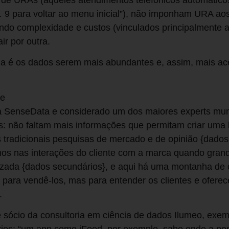
… 9 para voltar ao menu inicial”), não imponham URA aos
ndo complexidade e custos (vinculados principalmente 
ir por outra.
cia é os dados serem mais abundantes e, assim, mais ac
te
 SenseData e considerado um dos maiores experts mun
s: não faltam mais informações que permitam criar uma 
 tradicionais pesquisas de mercado e de opinião {dados
os nas interações do cliente com a marca quando grand
alizada {dados secundários}, e aqui há uma montanha de
para vendê-los, mas para entender os clientes e oferec
.
 sócio da consultoria em ciência de dados Ilumeo, exem