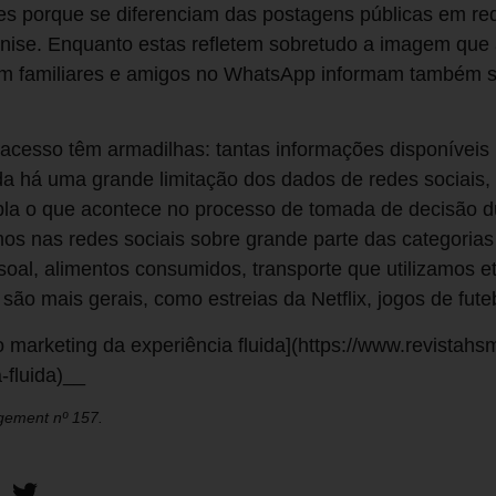
s porque se diferenciam das postagens públicas em red
enise. Enquanto estas refletem sobretudo a imagem que 
om familiares e amigos no WhatsApp informam também s
 acesso têm armadilhas: tantas informações disponíveis
nda há uma grande limitação dos dados de redes sociais,
la o que acontece no processo de tomada de decisão d
os nas redes sociais sobre grande parte das categorias
soal, alimentos consumidos, transporte que utilizamos e
são mais gerais, como estreias da Netflix, jogos de fut
marketing da experiência fluida](https://www.revistahs
-fluida)__
gement nº 157.