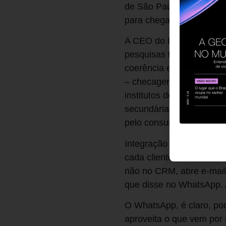
de São Paulo (ECA-USP).
para chegar a uma narrat
A CEO do Ipec, Márcia Ca
pesquisas tradicionais,
coerência entre comport
– checagem essa que muit
institutos de pesquisa e 
secundárias. A Ilumeo ta
pelo consumidor em pesq
Integração de dados paut
cada cliente com os dad
não no CRM, abre e-mail 
que disse no WhatsApp. A 
O WhatsApp, é claro, po
aproveita o que vem por