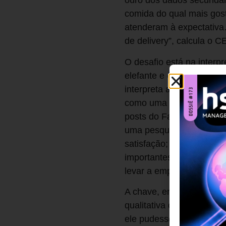
ouro dos dados secundár
comida do qual mais gost
atenderam à expectativa
de delivery”, calcula o 
O desafio está na interp
elefante e os sete cegos
interpreta algo diferent
como uma cortina por out
posts do Facebook; quem
uma pesquisa de imagem 
satisfação; o analytics 
importantes – que anali
levar a empresa a investi
A chave, então, é conect
qualitativa com diretore
ele pudesse planejar o 