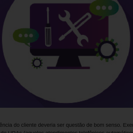
ência do cliente deveria ser questão de bom senso. Ex
e URAs (aqueles atendimentos telefônicos automáticos