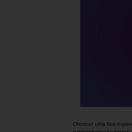
Oferecer uma boa experi
a desenham não gostam d