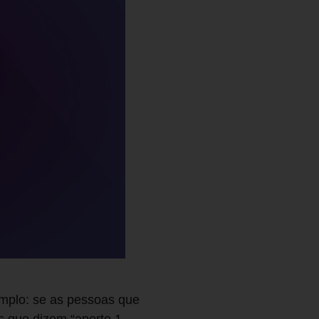
emplo: se as pessoas que
 que dizem “aperte 1