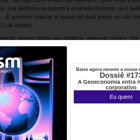
ios: “um app como iFood, por exemplo, sabe onde a pess
a, sua preferência quanto a estabelecimentos, se o ped
… É possível mapear aí quase 40 data points em um úni
CEO da Ilumeo.
retação desses dados secundários, segundo Senise. Ele 
, em que cada um dos cegos, ao olhar os dados (ao tocar
e. O rabo pode parecer uma corda para um, enquanto a ore
ro. “Quem é da área de comunicação privilegia os tuíte
Baixe agora mesmo a nossa 
 é de atendimento vê o Reclame Aqui; a turma de intel
Dossiê #17
de marca; se é alguém de customer success vai quere
A Geoeconomia entra 
corporativo
prefere softwares de business intelligence. São todos pe
Eu quero
sam a jornada, mas separados geram risco ao planejame
r em algo que é só parte de uma história.”
ar os dados, necessidade que Senise diz ter identificad
s de planejamento em agências e diretores de marketing
semestre de aulas de comportamento do consumidor que 