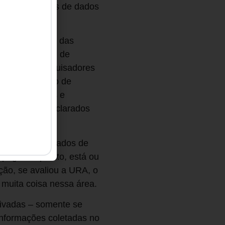
s vários pontos de dados
ados primários das
ais a checagem de
cidos aos pesquisadores
abalho conjunto de
ações primárias e
os (como os declarados
).
l integrar os dados de
p, gasta quanto, está ou
ção, se avaliou a URA, o
á muita coisa nessa área.
rivadas – somente se
informações coletadas no