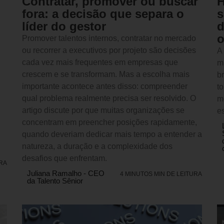
Contratar, promover ou buscar
H
fora: a decisão que separa o
s
líder do gestor
d
o
Promover talentos internos, contratar no mercado
ou recorrer a executivos por projeto são decisões
A
cada vez mais frequentes em empresas que
m
crescem e se transformam. Mas a escolha mais
b
importante acontece antes disso: compreender
t
qual problema realmente precisa ser resolvido. O
m
artigo discute por que muitas organizações se
es
concentram em preencher posições rapidamente,
quando deveriam dedicar mais tempo a entender a
natureza, a duração e a complexidade dos
desafios que enfrentam.
URA
Juliana Ramalho - CEO
4 MINUTOS MIN DE LEITURA
da Talento Sênior