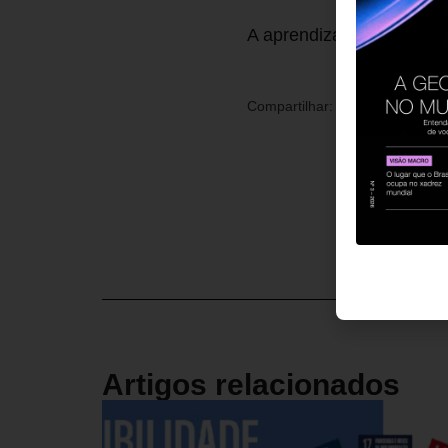
A aprendizagem que trans
Compartilhar:
Artigos relacionados