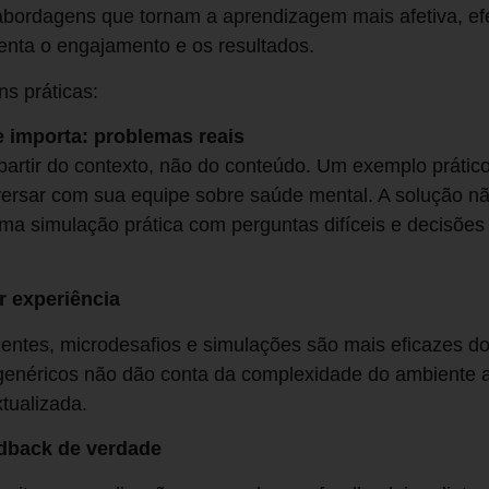
ordagens que tornam a aprendizagem mais afetiva, efet
ta o engajamento e os resultados.
ns práticas:
importa: problemas reais
artir do contexto, não do conteúdo. Um exemplo prátic
versar com sua equipe sobre saúde mental. A solução n
a simulação prática com perguntas difíceis e decisões 
r experiência
igentes, microdesafios e simulações são mais eficazes 
 genéricos não dão conta da complexidade do ambiente 
xtualizada.
edback de verdade