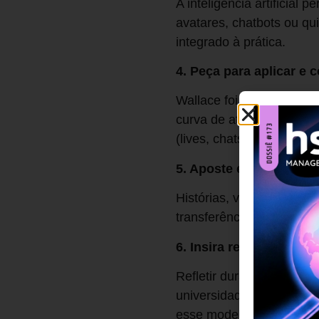
A inteligência artificial
avatares, chatbots ou qui
integrado à prática.
4. Peça para aplicar e 
Wallace foi categórica: 
curva de atenção muda. 
(lives, chats, fóruns), 
5. Aposte em storytelli
Histórias, vídeos, quadri
transferência para o coti
6. Insira reflexão com
Refletir durante e depois
universidade corporativa 
esse modelo.