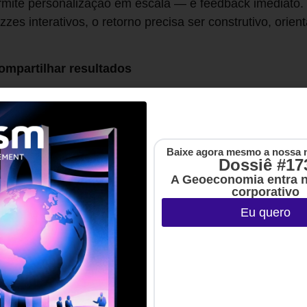
 permite personalização em escala — e feedback imediato.
zzes interativos, o retorno precisa ser construtivo, orien
compartilhar resultados
quando o aprendiz sabe que terá que compartilhar como 
Chamadas à ação durante a formação, aliadas a espaç
aumentam a responsabilidade e o senso de pertencimento.
Baixe agora mesmo a nossa 
Dossiê #17
ng
A Geoeconomia entra 
nhos e até avatares de IA ajudam a humanizar conteúdos e
corporativo
diano.
Eu quero
o parte do processo, não como fechamento
 da experiência amplia a retenção e favorece a transferê
ainda está presa ao trio conteúdo-prova-certificado, es