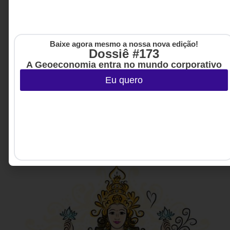
Baixe agora mesmo a nossa nova edição!
Dossiê #173
A Geoeconomia entra no mundo corporativo
Eu quero
LIDERANÇA
A outra IA – investigação apreciativa
Mais do que uma intervenção pontual, especialmente útil
para momentos desafiadores como o atual, a abordagem
de David Cooperrider já está se tornando um modelo de
cultura em várias organizações