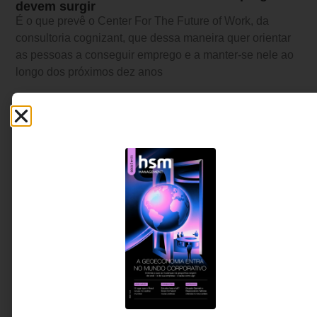
devem surgir
É o que prevê o Center For The Future of Work, da
consultoria cognizant, que dessa maneira quer orientar
as pessoas a conseguir emprego e a manter-se nele ao
longo dos próximos dez anos