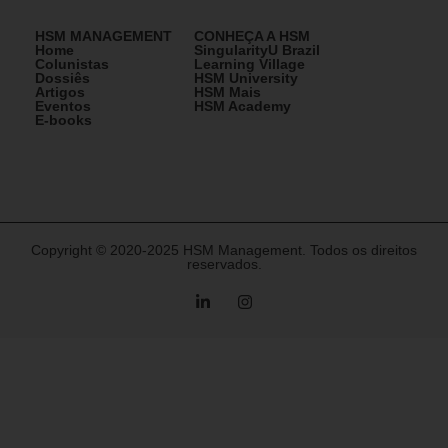
HSM MANAGEMENT
CONHEÇA A HSM
Home
SingularityU Brazil
Colunistas
Learning Village
Dossiês
HSM University
Artigos
HSM Mais
Eventos
HSM Academy
E-books
Copyright © 2020-2025 HSM Management. Todos os direitos
reservados.