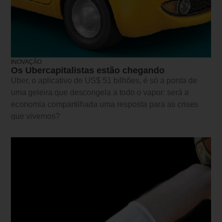
INOVAÇÃO
Os Ubercapitalistas estão chegando
Uber, o aplicativo de US$ 51 bilhões, é só a ponta de
uma geleira que descongela a todo o vapor: será a
economia compartilhada uma resposta para as crises
que vivemos?