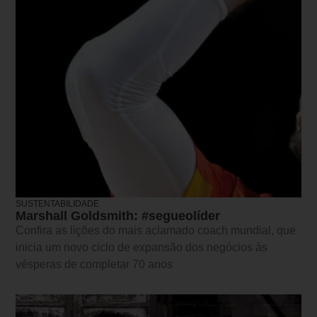
SUSTENTABILIDADE
Marshall Goldsmith: #segueolíder
Confira as lições do mais aclamado coach mundial, que
inicia um novo ciclo de expansão dos negócios às
vésperas de completar 70 anos