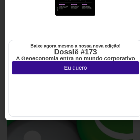
UNCATEGORIZED
O que se ganha ao expandir o olhar
Baixe agora mesmo a nossa nova edição!
Três brasileiros contam seus principais aprendizados
Dossiê #173
após uma temporada de estudos fora do país
A Geoeconomia entra no mundo corporativo
Eu quero